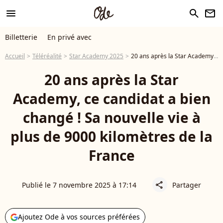
menu
search
newsletter
Billetterie
En privé avec
Accueil
Téléréalité
Star Academy 2025
20 ans après la Star Academy, ce candidat a bien changé ! Sa nouvelle vie à plus de 9000 kilomètres de la France
20 ans après la Star
Academy, ce candidat a bien
changé ! Sa nouvelle vie à
plus de 9000 kilomètres de la
France
Publié le 7 novembre 2025 à 17:14
Partager
share
Ajoutez Ode à vos sources préférées