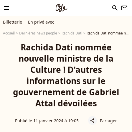
menu
search
newsletter
Billetterie
En privé avec
Accueil
Dernières news people
Rachida Dati
Rachida Dati nommée nouvelle ministre de la Culture ! D'autres informations sur le gouvernement de Gabriel Attal dévoilées
Rachida Dati nommée
nouvelle ministre de la
Culture ! D'autres
informations sur le
gouvernement de Gabriel
Attal dévoilées
Publié le 11 janvier 2024 à 19:05
Partager
share