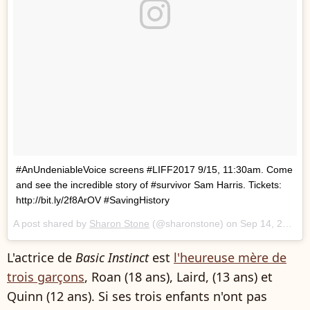
#AnUndeniableVoice screens #LIFF2017 9/15, 11:30am. Come
and see the incredible story of #survivor Sam Harris. Tickets:
http://bit.ly/2f8ArOV #SavingHistory
A post shared by
Sharon Stone
(@sharonstone) on
Sep 14, 2017 at 9:30am PDT
L'actrice de
Basic Instinct
est
l'heureuse mère de
trois garçons
, Roan (18 ans), Laird, (13 ans) et
Quinn (12 ans). Si ses trois enfants n'ont pas