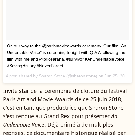
On our way to the @parismovieawards ceremony. Our film "An
Undeniable Voice" is screening tonight with Q & A following the
film with me and @pricearana. #survivor #AnUndeniableVoice
#SavingHistory #NeverForget
A post shared by
Sharon Stone
(@sharonstone) on
Jun 25, 2018 at 10:27am PDT
Invité star de la cérémonie de clôture du festival
Paris Art and Movie Awards de ce 25 juin 2018,
c'est en tant que productrice que Sharon Stone
s'est rendue au Grand Rex pour présenter
An
Undeniable Voice
. Déjà primé à de multiples
reprises, ce documentaire historique réalisé par