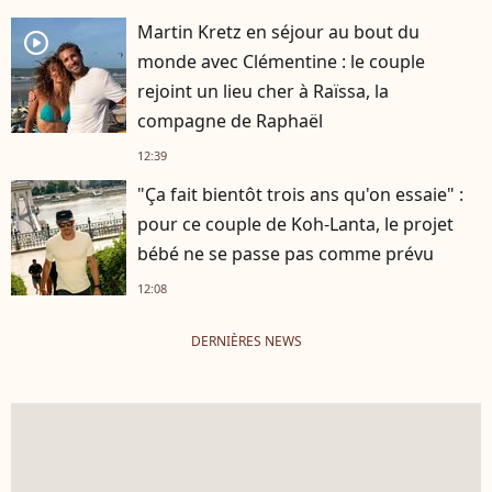
Martin Kretz en séjour au bout du
player2
monde avec Clémentine : le couple
rejoint un lieu cher à Raïssa, la
compagne de Raphaël
12:39
"Ça fait bientôt trois ans qu'on essaie" :
pour ce couple de Koh-Lanta, le projet
bébé ne se passe pas comme prévu
12:08
DERNIÈRES NEWS