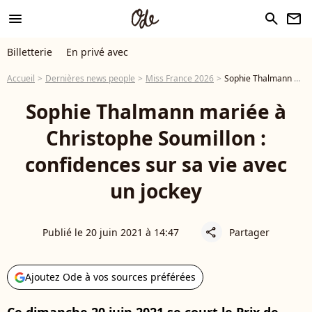
menu
search
newsletter
Billetterie
En privé avec
Accueil
Dernières news people
Miss France 2026
Sophie Thalmann mariée à Christophe Soumillon : confidences sur sa vie avec un jockey
Sophie Thalmann mariée à
Christophe Soumillon :
confidences sur sa vie avec
un jockey
Publié le 20 juin 2021 à 14:47
Partager
share
Ajoutez Ode à vos sources préférées