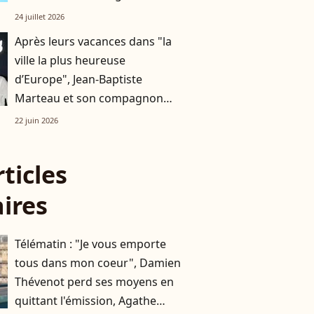
changé sa vie
24 juillet 2026
Après leurs vacances dans "la
ville la plus heureuse
d’Europe", Jean-Baptiste
Marteau et son compagnon
Jean s’affichent à un événement
22 juin 2026
très couru à Paris
rticles
aires
Télématin : "Je vous emporte
tous dans mon coeur", Damien
Thévenot perd ses moyens en
quittant l'émission, Agathe