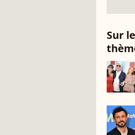
Sur 
thèm