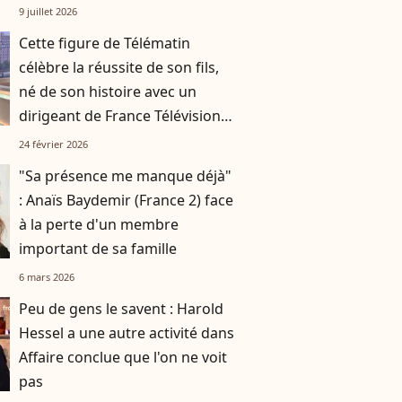
Lecaron le remplace
9 juillet 2026
Cette figure de Télématin
célèbre la réussite de son fils,
né de son histoire avec un
dirigeant de France Télévisions,
après un grand
24 février 2026
accomplissement
"Sa présence me manque déjà"
: Anaïs Baydemir (France 2) face
à la perte d'un membre
important de sa famille
6 mars 2026
Peu de gens le savent : Harold
Hessel a une autre activité dans
Affaire conclue que l'on ne voit
pas