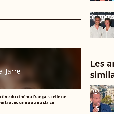
Les a
l Jarre
simil
player2
icône du cinéma français : elle ne
 parti avec une autre actrice