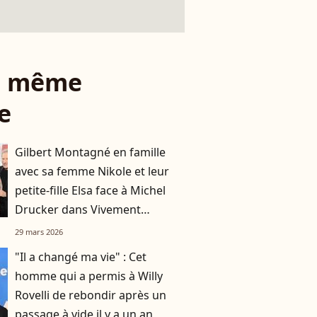
le même
e
Gilbert Montagné en famille
avec sa femme Nikole et leur
petite-fille Elsa face à Michel
Drucker dans Vivement
dimanche
29 mars 2026
"Il a changé ma vie" : Cet
homme qui a permis à Willy
Rovelli de rebondir après un
passage à vide il y a un an