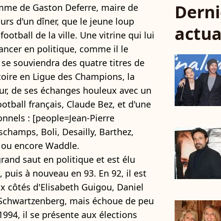
Derni
femme de Gaston Deferre, maire de
urs d'un dîner, que le jeune loup
actua
otball de la ville. Une vitrine qui lui
lancer en politique, comme il le
n se souviendra des quatre titres de
toire en Ligue des Champions, la
jour, de ses échanges houleux avec un
otball français, Claude Bez, et d'une
nnels : [people=Jean-Pierre
schamps, Boli, Desailly, Barthez,
 ou encore Waddle.
grand saut en politique et est élu
puis à nouveau en 93. En 92, il est
ux côtés d'Elisabeth Guigou, Daniel
 Schwartzenberg, mais échoue de peu
1994, il se présente aux élections