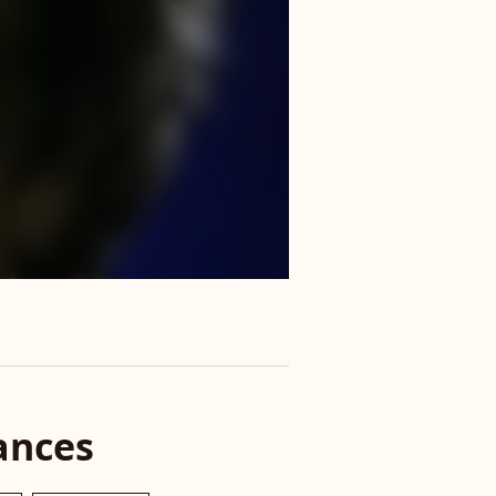
ances