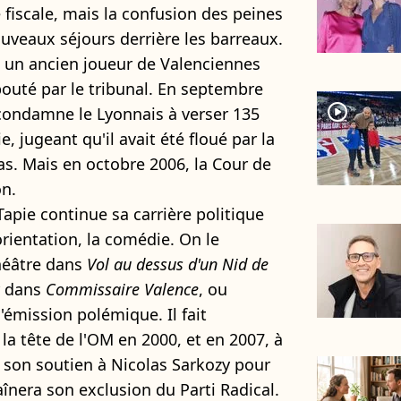
fiscale, mais la confusion des peines
nouveaux séjours derrière les barreaux.
re un ancien joueur de Valenciennes
outé par le tribunal. En septembre
player2
 condamne le Lyonnais à verser 135
, jugeant qu'il avait été floué par la
as. Mais en octobre 2006, la Cour de
on.
Tapie continue sa carrière politique
rientation, la comédie. On le
théâtre dans
Vol au dessus d'un Nid de
r dans
Commissaire Valence
, ou
émission polémique. Il fait
la tête de l'OM en 2000, et en 2007, à
e son soutien à Nicolas Sarkozy pour
raînera son exclusion du Parti Radical.