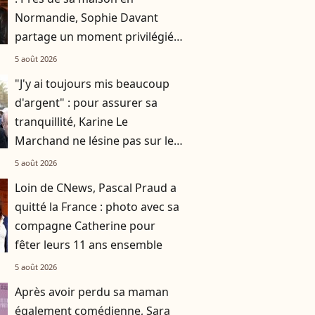
Normandie, Sophie Davant
partage un moment privilégié
avec sa fille Valentine au
5 août 2026
marché
"J'y ai toujours mis beaucoup
d'argent" : pour assurer sa
tranquillité, Karine Le
Marchand ne lésine pas sur les
moyens
5 août 2026
Loin de CNews, Pascal Praud a
quitté la France : photo avec sa
compagne Catherine pour
fêter leurs 11 ans ensemble
5 août 2026
Après avoir perdu sa maman
également comédienne, Sara