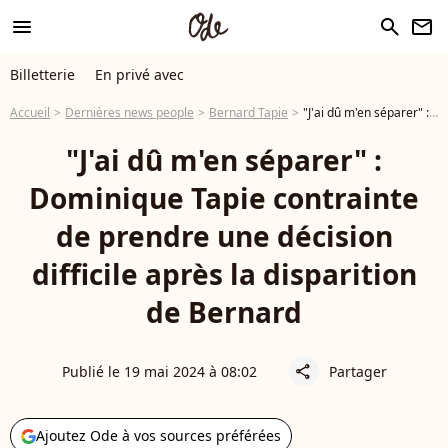
menu
search
newsletter
Billetterie
En privé avec
Accueil
Dernières news people
Bernard Tapie
"J'ai dû m'en séparer" : Dominique Tapie contrainte de prendre une décision difficile après la disparition de Bernard
"J'ai dû m'en séparer" :
Dominique Tapie contrainte
de prendre une décision
difficile après la disparition
de Bernard
Publié le 19 mai 2024 à 08:02
Partager
share
Ajoutez Ode à vos sources préférées