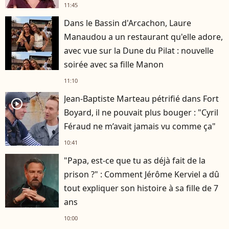
11:45
Dans le Bassin d'Arcachon, Laure
Manaudou a un restaurant qu'elle adore,
avec vue sur la Dune du Pilat : nouvelle
soirée avec sa fille Manon
11:10
Jean-Baptiste Marteau pétrifié dans Fort
player2
Boyard, il ne pouvait plus bouger : "Cyril
Féraud ne m’avait jamais vu comme ça"
10:41
"Papa, est-ce que tu as déjà fait de la
prison ?" : Comment Jérôme Kerviel a dû
tout expliquer son histoire à sa fille de 7
ans
10:00