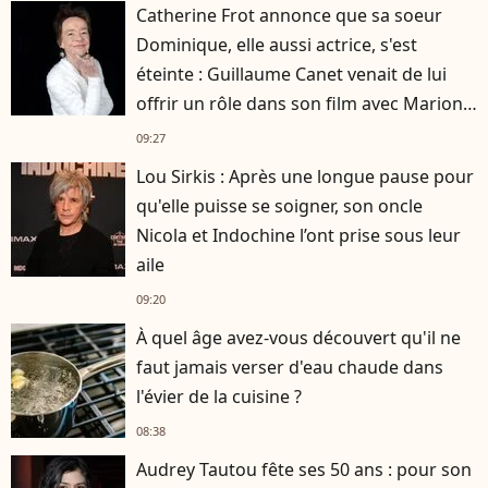
Catherine Frot annonce que sa soeur
Dominique, elle aussi actrice, s'est
éteinte : Guillaume Canet venait de lui
offrir un rôle dans son film avec Marion
Cotillard
09:27
Lou Sirkis : Après une longue pause pour
qu'elle puisse se soigner, son oncle
Nicola et Indochine l’ont prise sous leur
aile
09:20
À quel âge avez-vous découvert qu'il ne
faut jamais verser d'eau chaude dans
l'évier de la cuisine ?
08:38
Audrey Tautou fête ses 50 ans : pour son