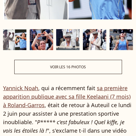
VOIR LES 16 PHOTOS
Yannick Noah
, qui a récemment fait
sa première
apparition publique avec sa fille Keelaani (7 mois)
à Roland-Garros
, était de retour à Auteuil ce lundi
2 juin pour assister à une prestation sportive
inoubliable. "
P***** c'est fabuleux ! Quel kiffe, je
vois les étoiles là !
", s'exclame t-il dans une vidéo