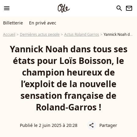
menu
search
newsletter
Billetterie
En privé avec
Accueil
Dernières actus people
Actus Roland Garros
Yannick Noah dans tous ses états pour Loïs Boisson, le champion heureux de l’exploit de la nouvelle sensation française de Roland-Garros !
Yannick Noah dans tous ses
états pour Loïs Boisson, le
champion heureux de
l’exploit de la nouvelle
sensation française de
Roland-Garros !
Publié le 2 juin 2025 à 20:28
Partager
share