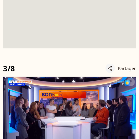
3/8
Partager
share