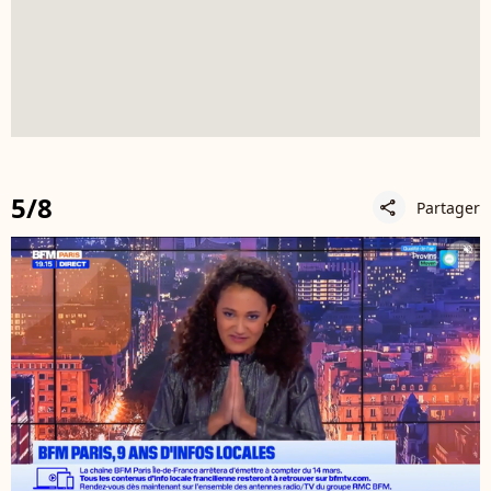
5/8
Partager
share