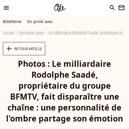
menu
search
newsletter
Billetterie
En privé avec
Accueil
Dernières news
Le milliardaire Rodolphe Saadé, propriétaire du groupe BFMTV, fait disparaître une chaîne : une personnalité de l'ombre partage son émotion
arrow_left
RETOUR ARTICLE
Photos : Le milliardaire
Rodolphe Saadé,
propriétaire du groupe
BFMTV, fait disparaître une
chaîne : une personnalité de
l'ombre partage son émotion