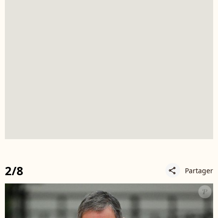
2/8
Partager
share