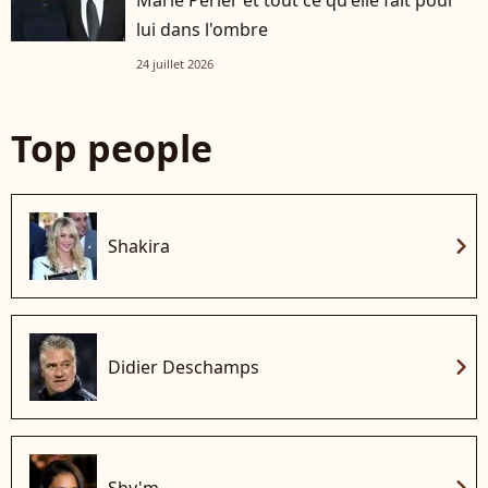
lui dans l'ombre
24 juillet 2026
Top people
chevron_right
Shakira
chevron_right
Didier Deschamps
chevron_right
Shy'm