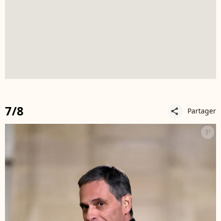
7/8
Partager
share