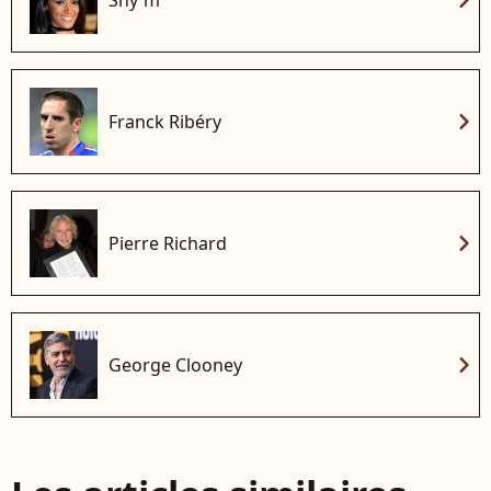
chevron_right
Franck Ribéry
chevron_right
Pierre Richard
chevron_right
George Clooney