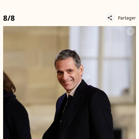
8/8
Partager
share