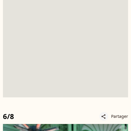
6/8
Partager
share