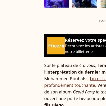
VOIR
Réservez votre spe
Découvrez les artistes
notre billetterie
Sur le plateau de
C à vous
,
l’ém
l’interprétation du dernier 
Mohammed Bouhafsi,
Lio est 
profondément touchante
. Ven
de son album
Geoid Party in th
ouvert une porte beaucoup p
fils Diego
.