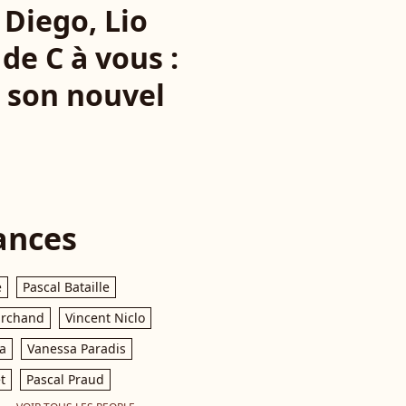
 Diego, Lio
de C à vous :
ur son nouvel
ances
e
Pascal Bataille
archand
Vincent Niclo
a
Vanessa Paradis
t
Pascal Praud