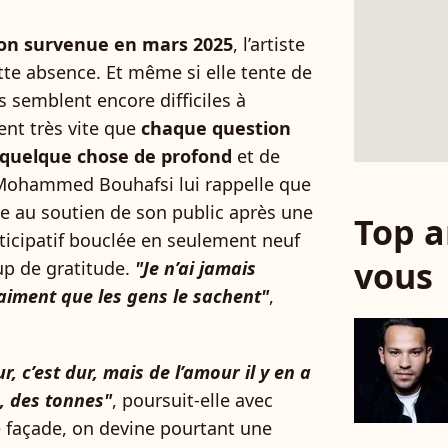
tion survenue en mars 2025
, l’artiste
te absence. Et même si elle tente de
s semblent encore difficiles à
ent très vite que
chaque question
 quelque chose de profond
et de
e Mohammed Bouhafsi lui rappelle que
âce au soutien de son public après une
Top a
icipatif bouclée en seulement neuf
vous
up de gratitude.
"Je n’ai jamais
aiment que les gens le sachent"
,
ur, c’est dur, mais de l’amour il y en a
s, des tonnes"
, poursuit-elle avec
e façade, on devine pourtant une