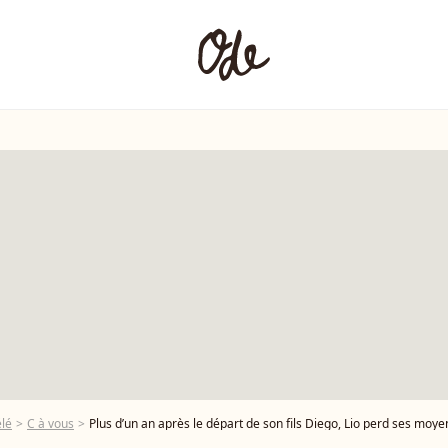
élé
C à vous
Plus d’un an après le départ de son fils Diego, Lio perd ses moyens en direct sur le plateau de C à