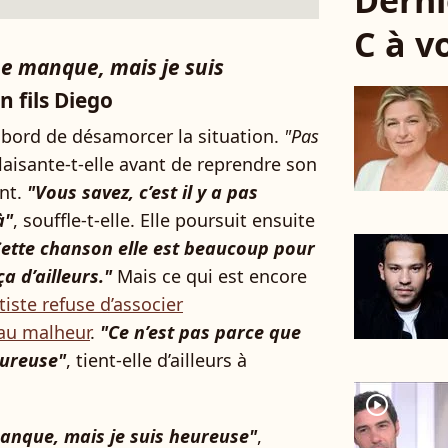
Derni
C à v
 me manque, mais je suis
on fils Diego
abord de désamorcer la situation.
"Pas
plaisante-t-elle avant de reprendre son
nt.
"Vous savez, c’est il y a pas
à"
, souffle-t-elle. Elle poursuit ensuite
ette chanson elle est beaucoup pour
ça d’ailleurs."
Mais ce qui est encore
rtiste refuse d’associer
au malheur
.
"Ce n’est pas parce que
eureuse"
, tient-elle d’ailleurs à
player2
 manque, mais je suis heureuse"
,