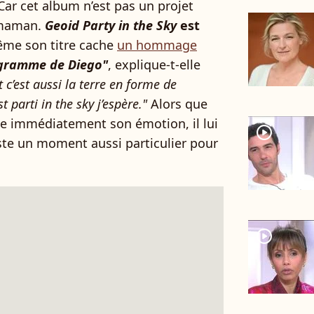
Car cet album n’est pas un projet
 maman.
Geoid Party in the Sky
est
ême son titre cache
un hommage
agramme de Diego"
, explique-t-elle
t c’est aussi la terre en forme de
t parti in the sky j’espère."
Alors que
immédiatement son émotion, il lui
player2
te un moment aussi particulier pour
player2