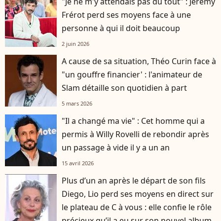
"Je ne m'y attendais pas du tout" : Jérémy
Frérot perd ses moyens face à une
personne à qui il doit beaucoup
2 juin 2026
A cause de sa situation, Théo Curin face à
"un gouffre financier' : l'animateur de
Slam détaille son quotidien à part
5 mars 2026
"Il a changé ma vie" : Cet homme qui a
permis à Willy Rovelli de rebondir après
un passage à vide il y a un an
15 avril 2026
Plus d’un an après le départ de son fils
player2
Diego, Lio perd ses moyens en direct sur
le plateau de C à vous : elle confie le rôle
précieux qu’il a eu sur son nouvel album