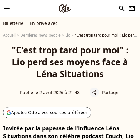
menu
search
newsletter
Billetterie
En privé avec
Accueil
Dernières news people
Lio
"C'est trop tard pour moi" : Lio perd ses moyens face à Léna Situations
"C'est trop tard pour moi" :
Lio perd ses moyens face à
Léna Situations
Publié le 2 avril 2026 à 21:48
Partager
share
Ajoutez Ode à vos sources préférées
Invitée par la papesse de l'influence Léna
Situations dans son célèbre podcast Couch, Lio