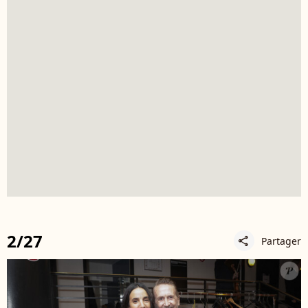
2/27
Partager
share