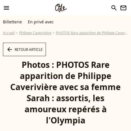
menu
search
newsletter
Billetterie
En privé avec
Accueil
Philippe Caverivière
PHOTOS Rare apparition de Philippe Caverivière avec sa femme Sarah : assortis, les amoureux repérés à l'Olympia
arrow_left
RETOUR ARTICLE
Photos : PHOTOS Rare
apparition de Philippe
Caverivière avec sa femme
Sarah : assortis, les
amoureux repérés à
l'Olympia