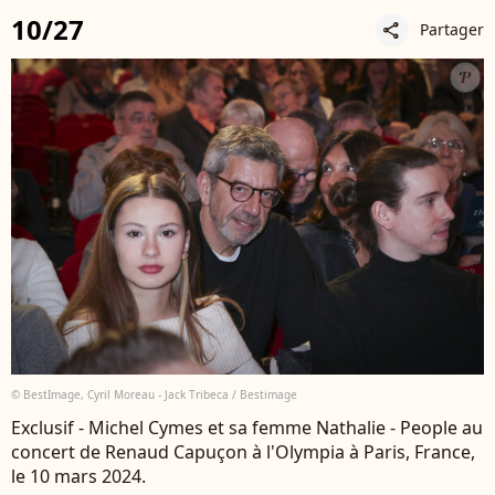
10/27
Partager
share
© BestImage, Cyril Moreau - Jack Tribeca / Bestimage
Exclusif - Michel Cymes et sa femme Nathalie - People au
concert de Renaud Capuçon à l'Olympia à Paris, France,
le 10 mars 2024.