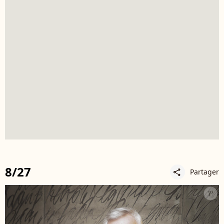
8/27
Partager
share