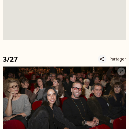
3/27
Partager
share