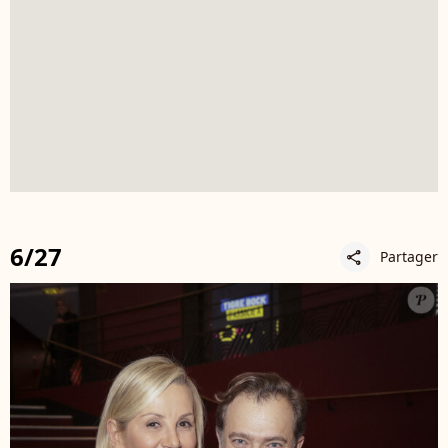
6/27
Partager
share