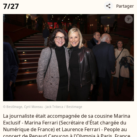
7/27
Partager
share
© BestImage, Cyril Moreau - Jack Tribeca / Bestimage
La journaliste était accompagnée de sa cousine Marina
Exclusif - Marina Ferrari (Secrétaire d'État chargée du
Numérique de France) et Laurence Ferrari - People au
concert de Renaud Capuçon à l'Olympia à Paris, France,