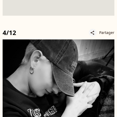
4/12
Partager
share