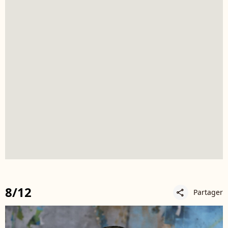
8/12
Partager
share