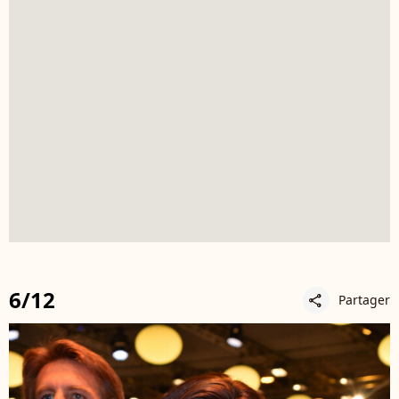
6/12
Partager
share