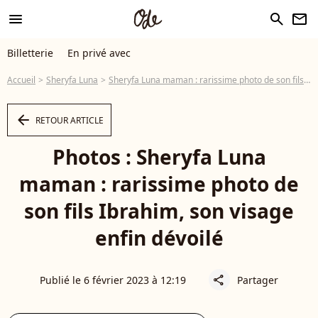
menu
search
newsletter
Billetterie
En privé avec
Accueil
Sheryfa Luna
Sheryfa Luna maman : rarissime photo de son fils Ibrahim, son visage enfin dévoilé
arrow_left
RETOUR ARTICLE
Photos : Sheryfa Luna
maman : rarissime photo de
son fils Ibrahim, son visage
enfin dévoilé
Publié le 6 février 2023 à 12:19
Partager
share