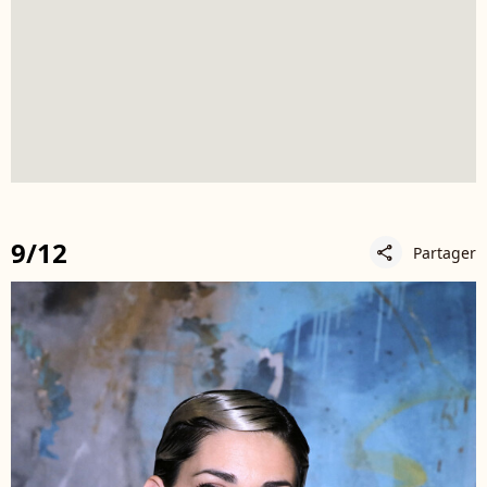
9/12
Partager
share