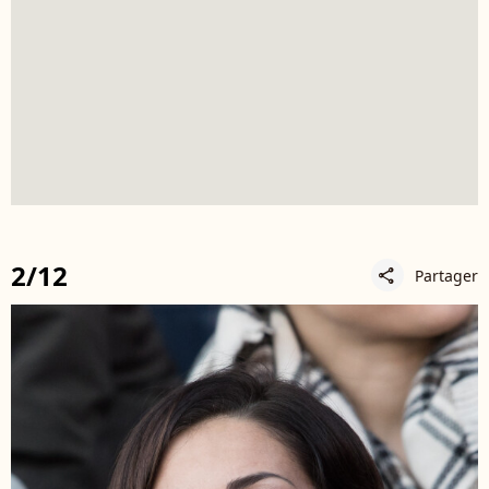
2/12
Partager
share