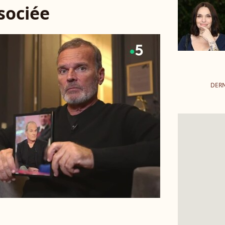
ssociée
DERN