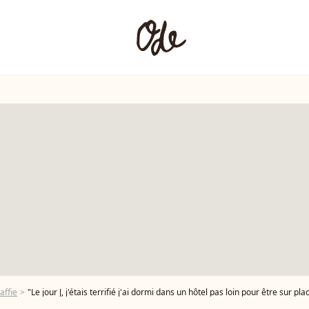
affie
"Le jour J, j'étais terrifié j'ai dormi dans un hôtel pas loin pour être sur place et après la torture a commencé ça a duré une journée et demie." a-t-il expliqué Laurent Baffi