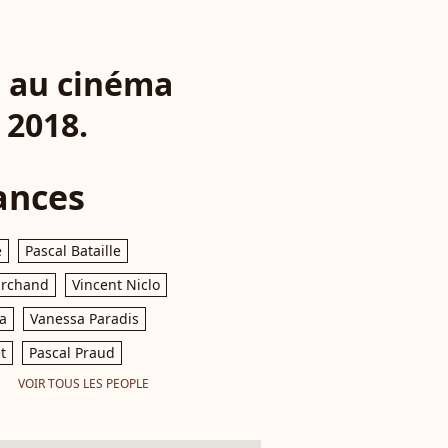
" au cinéma
 2018.
ances
e
Pascal Bataille
archand
Vincent Niclo
a
Vanessa Paradis
t
Pascal Praud
VOIR TOUS LES PEOPLE