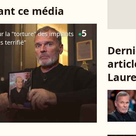
sant ce média
ur la "torture" des implants
is terrifié"
Derni
articl
Laure