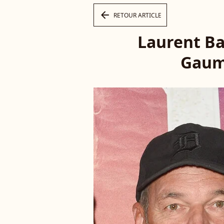
arrow_left
RETOUR ARTICLE
Laurent Ba
Gaumo