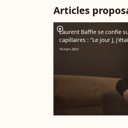
Articles propo
player2
Laurent Baffie se confie s
capillaires : "Le jour J, j'éta
18 mars 2023