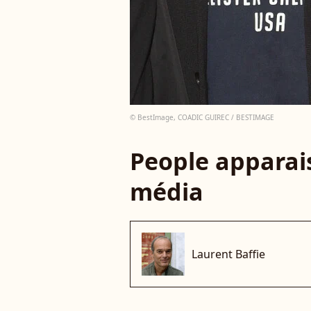
© BestImage, COADIC GUIREC / BESTIMAGE
People apparais
média
Laurent Baffie