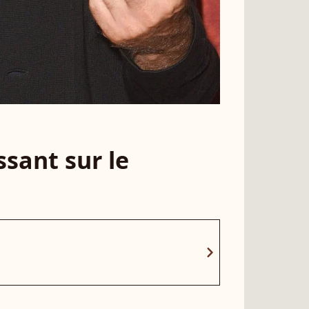
sant sur le
chevron_right