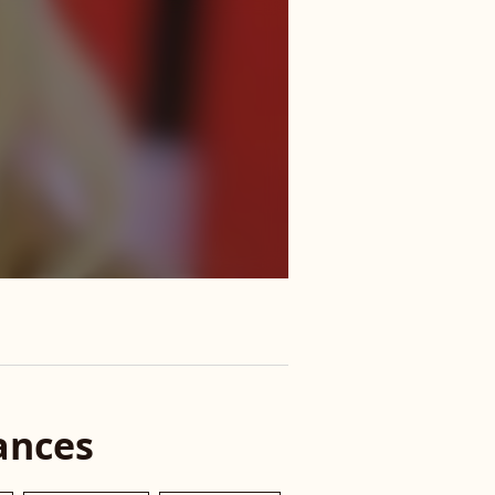
ances