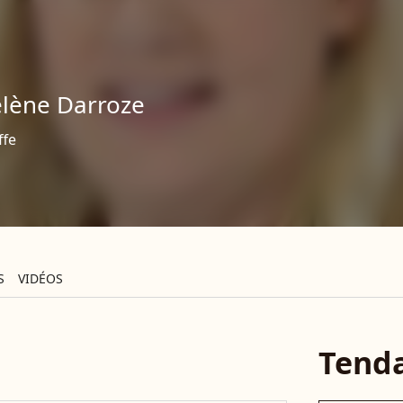
lène Darroze
ffe
S
VIDÉOS
Tend