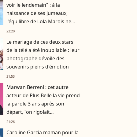
voir le lendemain" : à la
naissance de ses jumeaux,
l'équilibre de Lola Marois ne
tenait qu'à un fil
22:20
Le mariage de ces deux stars
de la télé a été inoubliable : leur
photographe dévoile des
souvenirs pleins d'émotion
21:53
Marwan Berreni : cet autre
acteur de Plus Belle la vie prend
la parole 3 ans après son
départ, “on rigolait
énormément, on se prenait la
21:26
tête aussi”
Caroline Garcia maman pour la