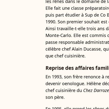
les rênes dans le domaine de l
Elle fait une classe préparat
puis part étudier à Sup de Co 
1990. Son premier souhait est d
Ainsi travaille-t-elle trois ans
Monte-Carlo. Elle est commis 
passe responsable administrativ
célèbre chef Alain Ducasse, qui
que chef cuisinière.
Reprise des affaires famil
En 1993, son frère renonce à r
devenir oenologue. Hélène déci
chef cuisinière du
Chez Darroze
son père.
En 1995, elle prend les rênes d