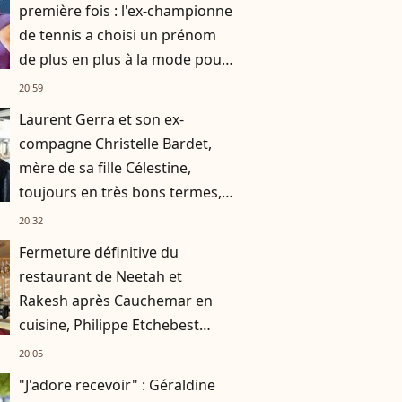
première fois : l'ex-championne
de tennis a choisi un prénom
de plus en plus à la mode pour
son fils
20:59
Laurent Gerra et son ex-
compagne Christelle Bardet,
mère de sa fille Célestine,
toujours en très bons termes,
la preuve en images
20:32
Fermeture définitive du
restaurant de Neetah et
Rakesh après Cauchemar en
cuisine, Philippe Etchebest
pensait les avoir sauvés
20:05
"J'adore recevoir" : Géraldine