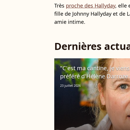
Très
proche des Hallyday
, elle
fille de Johnny Hallyday et de L
amie intime.
Dernières actua
"C'est ma cantine, je viens 
préféré d'Hélène Darroze à 
23 juillet 2026