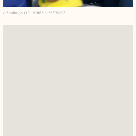
© BestImage, CYRIL MOREAU / BESTIMAGE