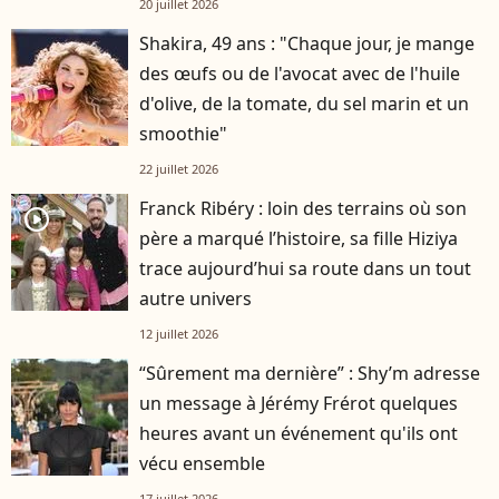
20 juillet 2026
Shakira, 49 ans : "Chaque jour, je mange
des œufs ou de l'avocat avec de l'huile
d'olive, de la tomate, du sel marin et un
smoothie"
22 juillet 2026
Franck Ribéry : loin des terrains où son
player2
père a marqué l’histoire, sa fille Hiziya
trace aujourd’hui sa route dans un tout
autre univers
12 juillet 2026
“Sûrement ma dernière” : Shy’m adresse
un message à Jérémy Frérot quelques
heures avant un événement qu'ils ont
vécu ensemble
17 juillet 2026