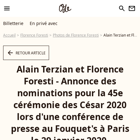
menu
search
newsletter
Billetterie
En privé avec
Accueil
Florence Foresti
Photos de Florence Foresti
Alain Terzian et Florence Foresti - Annonce des nominations pour la 45e cérémonie des César 2020 lors d'une conférence de presse au Fouquet's à Paris le 29 janvier 2020. © Giancarlo Gorassini/Bestimage
arrow_left
RETOUR ARTICLE
Alain Terzian et Florence
Foresti - Annonce des
nominations pour la 45e
cérémonie des César 2020
lors d'une conférence de
presse au Fouquet's à Paris