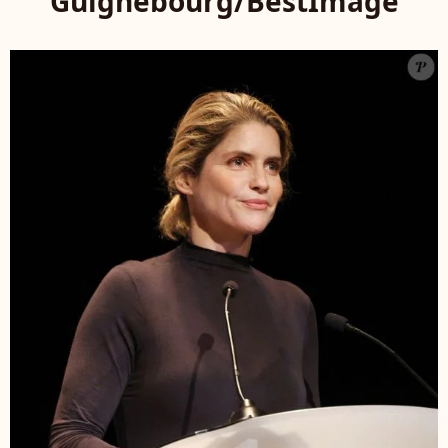
Guignebourg/BestImage