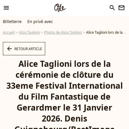
menu
search
newsletter
Billetterie
En privé avec
Accueil
Alice Taglioni
Photos de Alice Taglioni
Alice Taglioni lors de la cérémonie de clôture du 33eme Festival International du Film Fantastique de Gerardmer le 31 Janvier 2026. Denis Guignebourg/BestImage © Denis Guignebourg / Bestimage - Photo
arrow_left
RETOUR ARTICLE
Alice Taglioni lors de la
cérémonie de clôture du
33eme Festival International
du Film Fantastique de
Gerardmer le 31 Janvier
2026. Denis