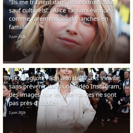
"Ils me traînent dans des endroits tout
sauf culturels" : Alice Taglioni évoque
comme rarement ses dimanches en
famille
3 juin 2026
Alice Taglioni : Son ado de 17 ans s’invite
sans prévenir dans une vidéo Instagram,
des images que les internautes ne sont
pas près d’oublier
2 juin 2026