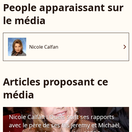
People apparaissant sur
le média
chevron_right
Nicole Calfan
Articles proposant ce
média
Nicole Calfan : Quels sont ses rapports
avec le père de ses fils Jeremy et Michaël,