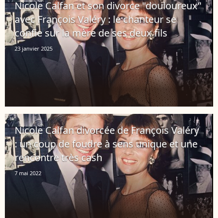
Nicole Calfan et son divorce "douloureux"
avec François Valéry : le chanteur se
confie sur la mère de ses deux fils
23 janvier 2025
Nicole Calfan divorcée de François Valéry
: un coup de foudre à sens unique et une
rencontre très cash
7 mai 2022