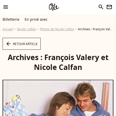
menu
search
newsletter
Billetterie
En privé avec
Accueil
Nicole Calfan
Photos de Nicole Calfan
Archives : François Valery et Nicole Calfan
arrow_left
RETOUR ARTICLE
Archives : François Valery et
Nicole Calfan