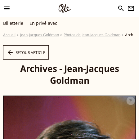
menu
search
newsletter
Billetterie
En privé avec
Accueil
Jean-Jacques Goldman
Photos de Jean-Jacques Goldman
Archives - Jean-Jacques Goldman - Photo
arrow_left
RETOUR ARTICLE
Archives - Jean-Jacques
Goldman