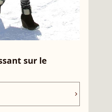
sant sur le
chevron_right