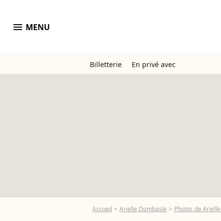
menu
MENU
Billetterie
En privé avec
Accueil
Arielle Dombasle
Photos de Ariell