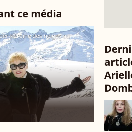
sant ce média
per-héroïne des neiges au
Derni
articl
Ariell
Domb