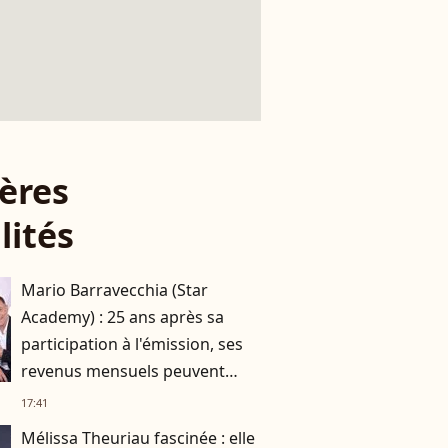
ères
lités
Mario Barravecchia (Star
Academy) : 25 ans après sa
participation à l'émission, ses
revenus mensuels peuvent
atteindre 5 chiffres !
17:41
Mélissa Theuriau fascinée : elle