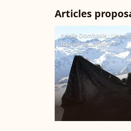
Articles propo
Arielle Dombasle : Une su
festival de Luchon
11 février 2012