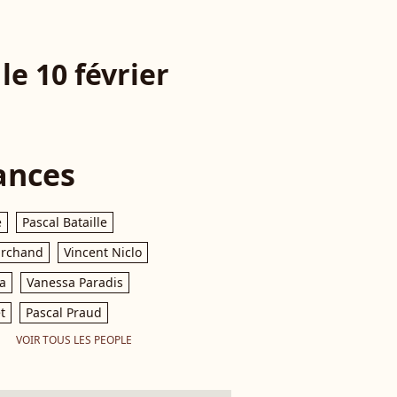
le 10 février
ances
e
Pascal Bataille
archand
Vincent Niclo
a
Vanessa Paradis
t
Pascal Praud
VOIR TOUS LES PEOPLE