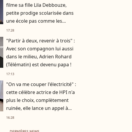
filme sa fille Lila Debbouze,
petite prodige scolarisée dans
une école pas comme les
autres
17:28
"Partir à deux, revenir à trois" :
Avec son compagnon lui aussi
dans le milieu, Adrien Rohard
(Télématin) est devenu papa !
17:13
"On va me couper l'électricité" :
cette célèbre actrice de HPI n'a
plus le choix, complètement
ruinée, elle lance un appel à
l'aide
16:28
DERNIÈRES NEWS