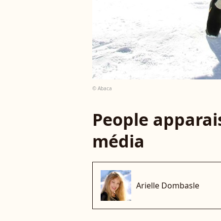
© Abaca
People apparais
média
Arielle Dombasle