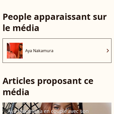
People apparaissant sur
le média
chevron_right
Aya Nakamura
Articles proposant ce
média
Aya Nakamura en couple avec son