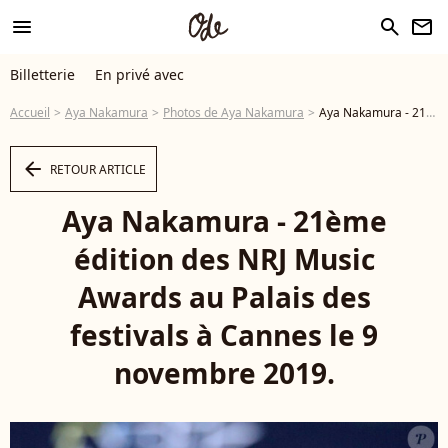
menu
search
newsletter
Billetterie
En privé avec
Accueil
Aya Nakamura
Photos de Aya Nakamura
Aya Nakamura - 21ème édition des NRJ Music Awards au Palais des festivals à Cannes le 9 novembre 2019. © Dominique Jacovides/Bestimage - Photo
arrow_left
RETOUR ARTICLE
Aya Nakamura - 21ème
édition des NRJ Music
Awards au Palais des
festivals à Cannes le 9
novembre 2019.