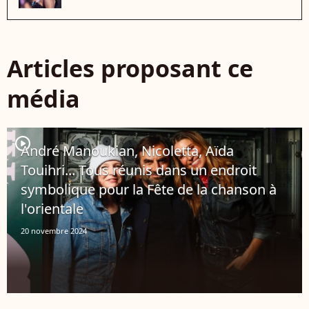
Articles proposant ce
média
player2
André Manoukian, Nicoletta, Aïda
Touihri... Tous réunis dans un endroit
symbolique pour la Fête de la chanson à
l'orientale
20 novembre 2024