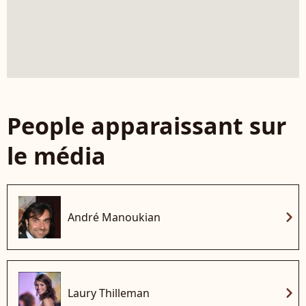
People apparaissant sur
le média
chevron_right
André Manoukian
chevron_right
Laury Thilleman