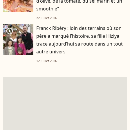
d'olive, de la tomate, du sel marin et un
smoothie"
22 juillet 2026
Franck Ribéry : loin des terrains où son
player2
père a marqué l’histoire, sa fille Hiziya
trace aujourd’hui sa route dans un tout
autre univers
12 juillet 2026