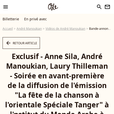
menu
search
newsletter
Billetterie
En privé avec
Accueil
André Manoukian
Vidéos de André Manoukian
Bande-annonce de l'émission "La Fête de la chanson à l'orientale" sur France 3 Exclusif - Anne Sila, André Manoukian, Laury Thilleman - Soirée en avant-première de la diffusion de l'émission "La fête de la chanson à l'orientale Spéciale Tanger" à l'nstitut du Monde Arabe à Paris le 19 novembre 2024 - Vidéo
arrow_left
RETOUR ARTICLE
Exclusif - Anne Sila, André
Manoukian, Laury Thilleman
- Soirée en avant-première
de la diffusion de l'émission
"La fête de la chanson à
l'orientale Spéciale Tanger" à