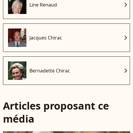
chevron_right
Line Renaud
chevron_right
Jacques Chirac
chevron_right
Bernadette Chirac
Articles proposant ce
média