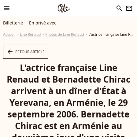
menu
search
newsletter
Billetterie
En privé avec
Accueil
Line Renaud
Photos de Line Renaud
L'actrice française Line Renaud et Bernadette Chirac arrivent à un dîner d'État à Yerevana, en Arménie, le 29 septembre 2006. Bernadette Chirac est en Arménie au deuxième jour d'une visite officielle de trois jours. Photo by Jacques Witt/Pool/ABACAPRESS.COM - Photo
arrow_left
RETOUR ARTICLE
L'actrice française Line
Renaud et Bernadette Chirac
arrivent à un dîner d'État à
Yerevana, en Arménie, le 29
septembre 2006. Bernadette
Chirac est en Arménie au