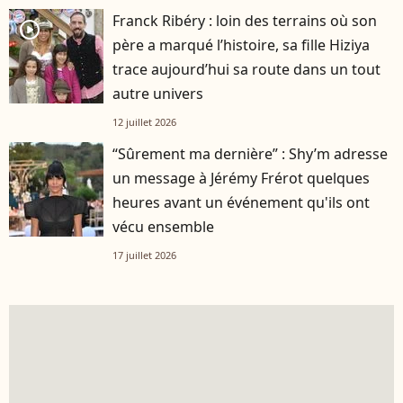
Franck Ribéry : loin des terrains où son
player2
père a marqué l’histoire, sa fille Hiziya
trace aujourd’hui sa route dans un tout
autre univers
12 juillet 2026
“Sûrement ma dernière” : Shy’m adresse
un message à Jérémy Frérot quelques
heures avant un événement qu'ils ont
vécu ensemble
17 juillet 2026