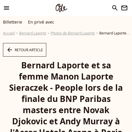
menu
search
newsletter
Billetterie
En privé avec
Accueil
Bernard Laporte
Photos de Bernard Laporte
Bernard Laporte et sa femme Manon Laporte Sieraczek - People lors de la finale du BNP Paribas masters entre Novak Djokovic et Andy Murray à l'Accor Hotels Arena à Paris le 8 novembre 2015. © Veeren / Bestimage - Photo
arrow_left
RETOUR ARTICLE
Bernard Laporte et sa
femme Manon Laporte
Sieraczek - People lors de la
finale du BNP Paribas
masters entre Novak
Djokovic et Andy Murray à