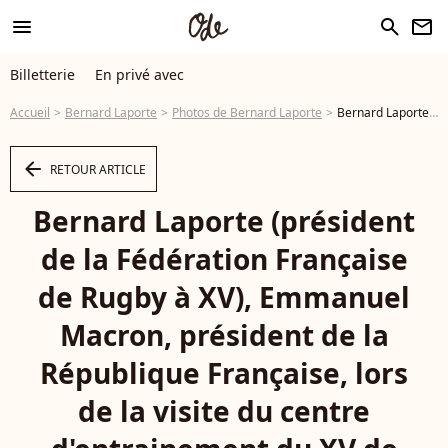
menu
search
newsletter
Billetterie
En privé avec
Accueil
Bernard Laporte
Photos de Bernard Laporte
Bernard Laporte (président de la Fédération Française de Rugby à XV), Emmanuel Macron, président de la République Française, lors de la visite du centre d'entrainement du XV de France, en phase préparatoire de la Coupe du Monde Rugby 2019 au Japon. Marcoussis, le 5 septembre 2019. © Liewig/Pool/Bestimage - Photo
arrow_left
RETOUR ARTICLE
Bernard Laporte (président
de la Fédération Française
de Rugby à XV), Emmanuel
Macron, président de la
République Française, lors
de la visite du centre