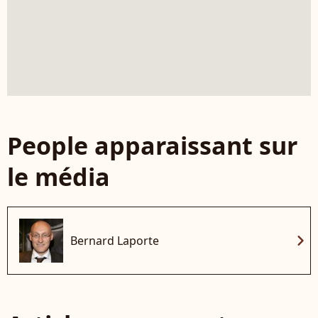
People apparaissant sur
le média
chevron_right
Bernard Laporte