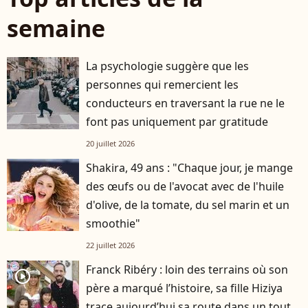
semaine
La psychologie suggère que les
personnes qui remercient les
conducteurs en traversant la rue ne le
font pas uniquement par gratitude
20 juillet 2026
Shakira, 49 ans : "Chaque jour, je mange
des œufs ou de l'avocat avec de l'huile
d'olive, de la tomate, du sel marin et un
smoothie"
22 juillet 2026
Franck Ribéry : loin des terrains où son
player2
père a marqué l’histoire, sa fille Hiziya
trace aujourd’hui sa route dans un tout