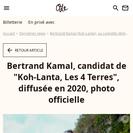
menu
search
newsletter
Billetterie
En privé avec
Accueil
Dernières news
Bertrand-Kamal (Koh-Lanta), sa cagnotte détournée ? Révélations choquantes 1 an après sa mort
arrow_left
RETOUR ARTICLE
Bertrand Kamal, candidat de
"Koh-Lanta, Les 4 Terres",
diffusée en 2020, photo
officielle