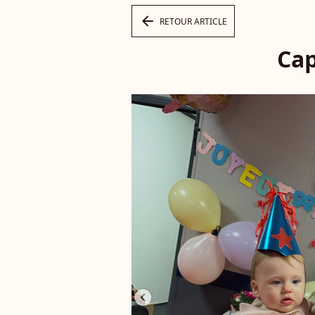
arrow_left
RETOUR ARTICLE
Cap