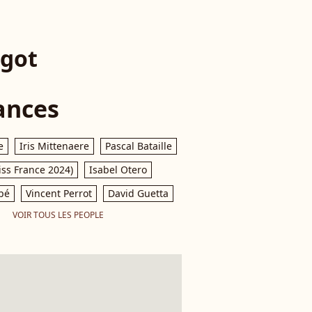
igot
ances
e
Iris Mittenaere
Pascal Bataille
iss France 2024)
Isabel Otero
pé
Vincent Perrot
David Guetta
VOIR TOUS LES PEOPLE