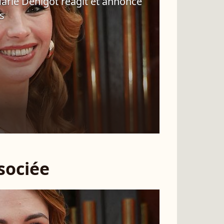
Marie Dénigot réagit et annonce
s
ssociée