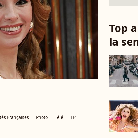
Top a
la se
tés Françaises
Photo
Télé
TF1