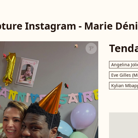
ture Instagram - Marie Dén
Tend
Angelina Joli
Eve Gilles (M
Kylian Mbap