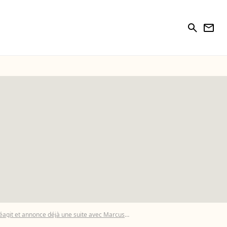
search
newsletter
réagit et annonce déjà une suite avec Marcus
Capture Instagram - Marie Dénigo