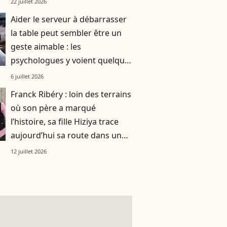
22 juillet 2026
Aider le serveur à débarrasser
la table peut sembler être un
geste aimable : les
psychologues y voient quelque
chose de bien plus profond.
6 juillet 2026
Franck Ribéry : loin des terrains
où son père a marqué
l’histoire, sa fille Hiziya trace
aujourd’hui sa route dans un
tout autre univers
12 juillet 2026