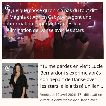
avec les Stars", diffusée sur TF1. Ceux
dont l’alchimie crevait...
player2
"Quelque chose qu'on n'a pas du tout dit"
: Maghla et Adrien Caby partagent une
information importante après leur
élimination de Danse avec les stars
11 avril 2026
"Tu me gardes en vie" : Lucie
player2
Bernardoni s'exprime après
son départ de Danse avec
les stars, elle a tissé un lien
unique avec Christophe
Vendredi 10 avril 2026, TF1 diffusait en
Licata
direct la demi-finale de "Danse avec les
stars". Lors de ce prime, deux