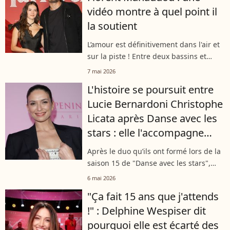
vidéo montre à quel point il
la soutient
L’amour est définitivement dans l'air et
sur la piste ! Entre deux bassins et
quelques pas de samba, Florent
7 mai 2026
Manaudou et Elsa Bois ne se quittent
L'histoire se poursuit entre
plus, prouvant que leur duo est aussi...
Lucie Bernardoni Christophe
Licata après Danse avec les
stars : elle l'accompagne
dans une nouvelle aventure
Après le duo qu’ils ont formé lors de la
saison 15 de "Danse avec les stars",
Lucie Bernardoni a fait savoir en story
6 mai 2026
Instagram mardi 5 mai 2026, avoir
"Ça fait 15 ans que j'attends
retrouvé Christophe Licata...
!" : Delphine Wespiser dit
pourquoi elle est écarté des