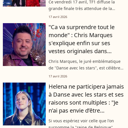
Ce vendredi 17 avril, TF1 diffuse la
que deux duos !
grande finale très attendue de la
saison 15 de Danse avec les stars. Alors
17 avril 2026
que Juju Fitcats, Samuel Bambi et
"Ca va surprendre tout le
Emma de la Star Academy s'affrontent...
monde" : Chris Marques
s'explique enfin sur ses
vestes originales dans
Danse avec les stars
Chris Marques, le juré emblématique
de "Danse avec les stars", est célèbre
pour ses tenues audacieuses qui ne
17 avril 2026
manquent jamais de faire sensation.
Helena ne participera jamais
Mais saviez-vous que derrière ces...
à Danse avec les stars et ses
raisons sont multiples : "Je
n’ai pas envie d’être
comparée et je sens le truc
Si vous espériez voir celle que l'on
venir"
surnomme la "reine de Belgique"