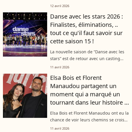
danseuse rejoint "Danse avec les stars :
12 avril 2026
la tournée des pros", un projet porté
Danse avec les stars 2026 :
par Chris Marques. Une aventure,
Finalistes, éliminations, ..
annoncée...
tout ce qu'il faut savoir sur
cette saison 15 !
La nouvelle saison de “Danse avec les
stars” est de retour avec un casting
exceptionnel. Parmi les personnalités, il
11 avril 2026
y a des chanteurs, des sportifs mais
Elsa Bois et Florent
surtout un grand retour très...
Manaudou partagent un
moment qui a marqué un
tournant dans leur histoire :
"Même un an plus tard"
Elsa Bois et Florent Manaudou ont eu la
chance de voir leurs chemins se croiser
en 2025 lors de la saison 14 de "Danse
11 avril 2026