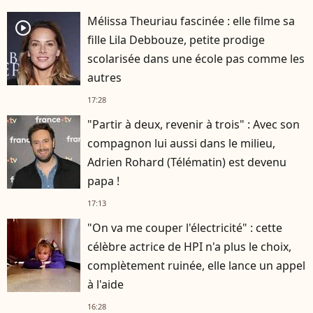
Mélissa Theuriau fascinée : elle filme sa
player2
fille Lila Debbouze, petite prodige
scolarisée dans une école pas comme les
autres
17:28
"Partir à deux, revenir à trois" : Avec son
compagnon lui aussi dans le milieu,
Adrien Rohard (Télématin) est devenu
papa !
17:13
"On va me couper l'électricité" : cette
célèbre actrice de HPI n'a plus le choix,
complètement ruinée, elle lance un appel
à l'aide
16:28