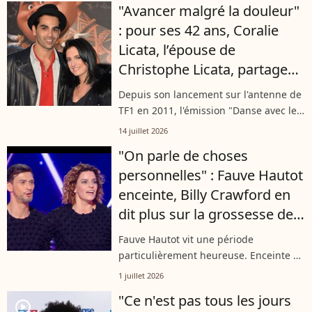
"Avancer malgré la douleur"
: pour ses 42 ans, Coralie
Licata, l’épouse de
Christophe Licata, partage
une nouvelle page de son
Depuis son lancement sur l'antenne de
histoire
TF1 en 2011, l'émission "Danse avec les
stars" a permis aux danseurs qui
14 juillet 2026
accompagnent les célébrités du
"On parle de choses
programme d'acquérir une grande
personnelles" : Fauve Hautot
notoriété...
enceinte, Billy Crawford en
dit plus sur la grossesse de
la danseuse
Fauve Hautot vit une période
particulièrement heureuse. Enceinte de
son premier enfant, la chorégraphe de
1 juillet 2026
"Danse avec les stars" reste très
"Ce n'est pas tous les jours
discrète sur cette grossesse tant
player2