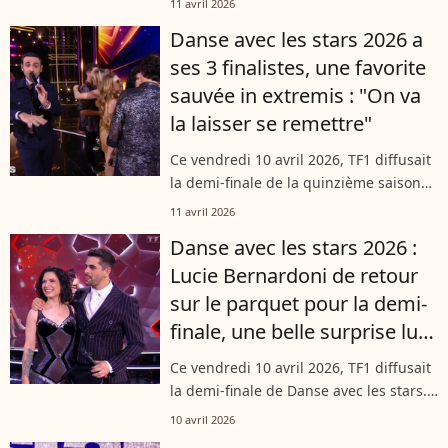
11 avril 2026
personnalités ont été éliminées :
Danse avec les stars 2026 a
Maghla et Lucie Bernardoni. Lors...
ses 3 finalistes, une favorite
sauvée in extremis : "On va
la laisser se remettre"
Ce vendredi 10 avril 2026, TF1 diffusait
la demi-finale de la quinzième saison
de Danse avec les stars. Une soirée
11 avril 2026
marquée par le retour sur le parquet
Danse avec les stars 2026 :
de Lucie Bernardoni et par une...
Lucie Bernardoni de retour
sur le parquet pour la demi-
finale, une belle surprise lui
a été réservée
Ce vendredi 10 avril 2026, TF1 diffusait
la demi-finale de Danse avec les stars.
Une soirée placée sous le signe de
10 avril 2026
l'émotion pour Lucie Bernardoni, de