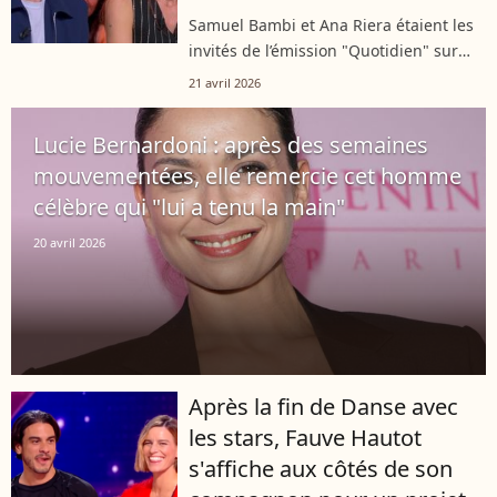
décisif pour remporter la
Samuel Bambi et Ana Riera étaient les
coupe
invités de l’émission "Quotidien" sur
"TMC" ce lundi 20 avril. Quelques jours
21 avril 2026
seulement après leur victoire dans
l’émission "Danse avec les stars",...
Lucie Bernardoni : après des semaines
mouvementées, elle remercie cet homme
célèbre qui "lui a tenu la main"
20 avril 2026
Après la fin de Danse avec
les stars, Fauve Hautot
s'affiche aux côtés de son