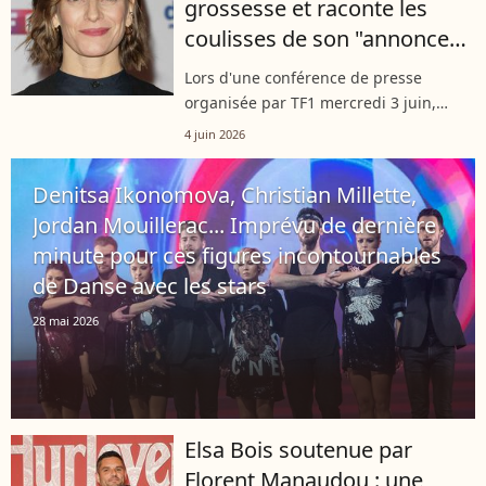
grossesse et raconte les
coulisses de son "annonce
sans annonce"
Lors d'une conférence de presse
organisée par TF1 mercredi 3 juin,
Fauve Hautot a officiellement confirmé
4 juin 2026
sa grossesse. La danseuse et jurée de
"Danse avec les stars" était
Denitsa Ikonomova, Christian Millette,
récemment...
Jordan Mouillerac... Imprévu de dernière
minute pour ces figures incontournables
de Danse avec les stars
28 mai 2026
Elsa Bois soutenue par
Florent Manaudou : une