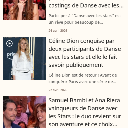
castings de Danse avec les
stars
Participer à "Danse avec les stars" est
un rêve pour beaucoup de
personnalités. C'est le cas de Delphine
24 avril 2026
Wespiser. Malheureusement pour
Céline Dion conquise par
l'animatrice, l'émission de TF1 ne
player2
deux participants de Danse
semble pas...
avec les stars et elle le fait
savoir publiquement
Céline Dion est de retour ! Avant de
conquérir Paris avec une série de
concerts, la diva québécoise a sorti un
22 avril 2026
nouveau titre, "Dansons". Écrit par
Samuel Bambi et Ana Riera
Jean-Jacques Goldman, ce morceau...
vainqueurs de Danse avec
les Stars : le duo revient sur
son aventure et ce choix