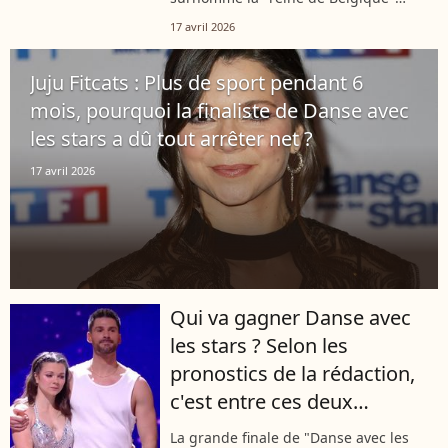
enflammer le parquet de "Danse avec
17 avril 2026
les stars", il va falloir faire preuve de
patience. Alors que ses anciens
Juju Fitcats : Plus de sport pendant 6
camarades...
mois, pourquoi la finaliste de Danse avec
les stars a dû tout arrêter net ?
17 avril 2026
Qui va gagner Danse avec
les stars ? Selon les
pronostics de la rédaction,
c'est entre ces deux
finalistes que tout va se
La grande finale de "Danse avec les