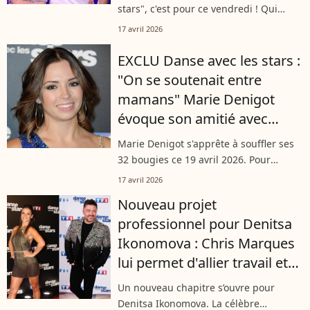
jouer
stars", c'est pour ce vendredi ! Qui
soulèvera le mythique trophée entre
17 avril 2026
Juju Fitcats, Samuel Bambi et Emma ?
Le mystère reste entier mais la
EXCLU Danse avec les stars :
rédaction...
"On se soutenait entre
mamans" Marie Denigot
évoque son amitié avec
Denitsa Ikonomova, sa fille
Marie Denigot s'apprête à souffler ses
et un deuxième bébé
32 bougies ce 19 avril 2026. Pour
Purepeople, la coach de l'émission
17 avril 2026
"Danse avec les stars" sur TF1, qui a
Nouveau projet
foulé le parquet de cette saison au...
professionnel pour Denitsa
Ikonomova : Chris Marques
lui permet d'allier travail et
maternité, une opportunité
Un nouveau chapitre s’ouvre pour
qu'elle salue
Denitsa Ikonomova. La célèbre