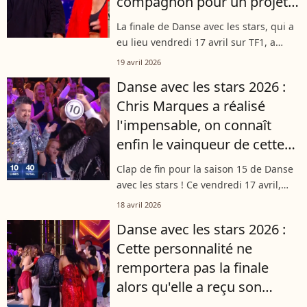
compagnon pour un projet
qui leur tient à cœur
La finale de Danse avec les stars, qui a
eu lieu vendredi 17 avril sur TF1, a
sacré l'humoriste Samuel Bambi. Au
19 avril 2026
lendemain de cette victoire, l'une des
Danse avec les stars 2026 :
jurées de l'émission, Fauve...
Chris Marques a réalisé
l'impensable, on connaît
enfin le vainqueur de cette
saison 15
Clap de fin pour la saison 15 de Danse
avec les stars ! Ce vendredi 17 avril,
Juju Fitcats, Samuel Bambi et Emma
18 avril 2026
Broyon se sont affrontés une toute
Danse avec les stars 2026 :
dernière fois sur le parquet de...
Cette personnalité ne
remportera pas la finale
alors qu'elle a reçu son
premier "10", il ne reste plus