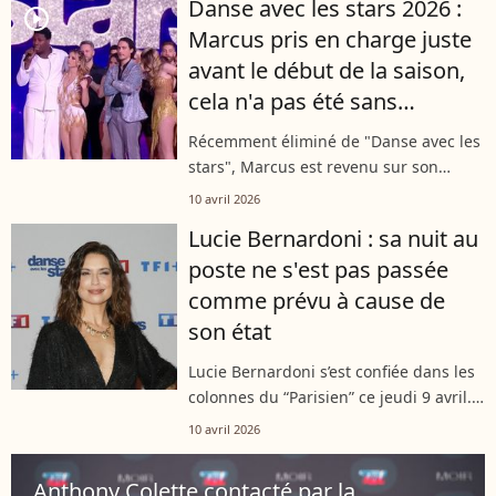
Danse avec les stars 2026 :
retour sur le parquet avec de...
player2
Marcus pris en charge juste
avant le début de la saison,
cela n'a pas été sans
conséquences sur son
Récemment éliminé de "Danse avec les
aventure
stars", Marcus est revenu sur son
incroyable parcours sur le parquet de
10 avril 2026
TF1, lors de son passage dans un
Lucie Bernardoni : sa nuit au
podcast. L'influenceur, qui a surpris...
poste ne s'est pas passée
comme prévu à cause de
son état
Lucie Bernardoni s’est confiée dans les
colonnes du “Parisien” ce jeudi 9 avril.
Candidate de “Danse avec les stars”,
10 avril 2026
elle est revenue pour la première fois
sur les accusations dont...
Anthony Colette contacté par la