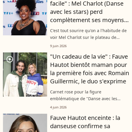
facile" : Mel Charlot (Danse
attendue....
avec les stars) perd
complètement ses moyens
et s'explique
C'est tout sourire qu'on a l'habitude de
voir Mel Charlot sur le plateau de
Danse avec les stars sur TF1. Mais sur
9 juin 2026
Instagram ce lundi 8 juin, c'est une
"Un cadeau de la vie" : Fauve
toute autre facette d'elle que...
player2
Hautot bientôt maman pour
la première fois avec Romain
Guillermic, le duo s'exprime
Carnet rose pour la figure
emblématique de "Danse avec les
stars" Fauve Hautot. Invitée sur le
4 juin 2026
plateau de Quotidien ce jeudi 4 juin
Fauve Hautot enceinte : la
aux côtés de son compagnon Romain
danseuse confirme sa
Guillermic, elle...