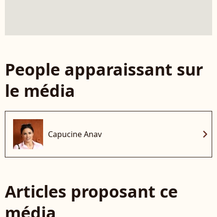
People apparaissant sur
le média
chevron_right
Capucine Anav
Articles proposant ce
média