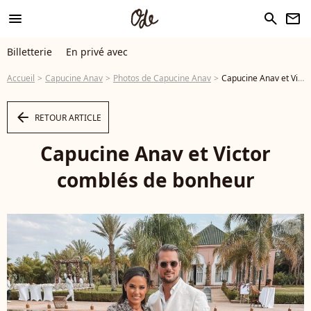
menu
search
newsletter
Billetterie
En privé avec
Accueil
Capucine Anav
Photos de Capucine Anav
Capucine Anav et Victor comblés de bonheur - Photo
arrow_left
RETOUR ARTICLE
Capucine Anav et Victor
comblés de bonheur