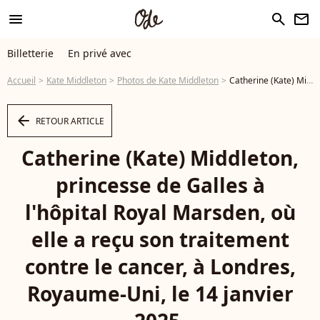
menu
search
newsletter
Billetterie
En privé avec
Accueil
Kate Middleton
Photos de Kate Middleton
Catherine (Kate) Middleton, princesse de Galles à l'hôpital Royal Marsden, où elle a reçu son traitement contre le cancer, à Londres, Royaume-Uni, le 14 janvier 2025. © Chris Jackson/WPA-Pool/Bestimage - Photo
arrow_left
RETOUR ARTICLE
Catherine (Kate) Middleton,
princesse de Galles à
l'hôpital Royal Marsden, où
elle a reçu son traitement
contre le cancer, à Londres,
Royaume-Uni, le 14 janvier