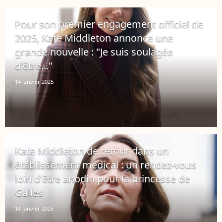
Pour son premier engagement officiel de
2025, Kate Middleton annonce une
grande nouvelle : "Je suis soulagée
d'être..."
14 janvier 2025
Kate Middleton de retour dans un
établissement médical : un rendez-vous
loin d'être anodin pour la princesse de
Galles
14 janvier 2025