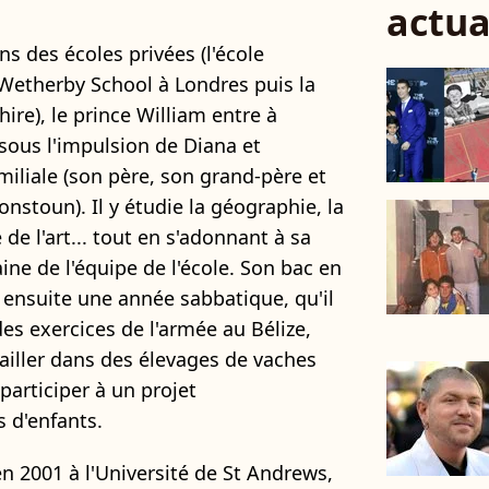
actua
 des écoles privées (l'école
 Wetherby School à Londres puis la
ire), le prince William entre à
 sous l'impulsion de Diana et
miliale (son père, son grand-père et
onstoun). Il y étudie la géographie, la
e de l'art... tout en s'adonnant à sa
aine de l'équipe de l'école. Son bac en
 ensuite une année sabbatique, qu'il
des exercices de l'armée au Bélize,
availler dans des élevages de vaches
 participer à un projet
 d'enfants.
 en 2001 à l'Université de St Andrews,