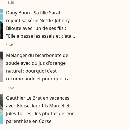
rencontrer l'amour
16:20
Dany Boon - Sa fille Sarah
rejoint sa série Netflix Johnny
Biloute avec l’un de ses fils :
"Elle a passé les essais et c'était
très bien"
15:41
Mélanger du bicarbonate de
soude avec du jus d'orange
naturel : pourquoi c'est
recommandé et pour quoi ça
fonctionne ?
15:02
Gauthier Le Bret en vacances
avec Eloïse, leur fils Marcel et
Jules Torres : les photos de leur
parenthèse en Corse