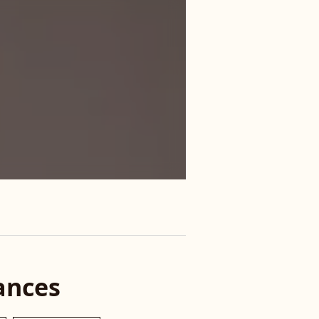
ances