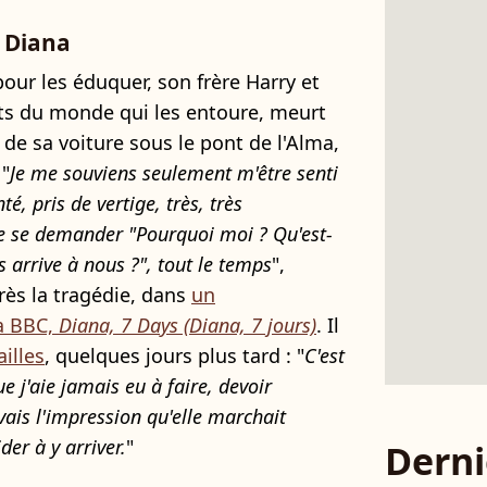
e Diana
pour les éduquer, son frère Harry et
ts du monde qui les entoure, meurt
 de sa voiture sous le pont de l'Alma,
 "
Je me souviens seulement m'être senti
, pris de vertige, très, très
 de se demander "Pourquoi moi ? Qu'est-
s arrive à nous ?", tout le temps
",
rès la tragédie, dans
un
a BBC,
Diana, 7 Days (Diana, 7 jours)
. Il
ailles
, quelques jours plus tard : "
C'est
e j'aie jamais eu à faire, devoir
avais l'impression qu'elle marchait
er à y arriver.
"
Derni