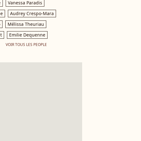
e
Vanessa Paradis
le
Audrey Crespo-Mara
o
Mélissa Theuriau
t
Emilie Dequenne
VOIR TOUS LES PEOPLE