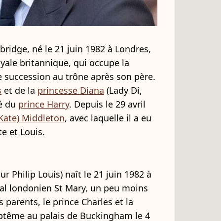
bridge, né le 21 juin 1982 à Londres,
yale britannique, qui occupe la
e succession au trône après son père.
s
et de la
princesse Diana
(Lady Di,
né du
prince Harry
. Depuis le 29 avril
(Kate) Middleton
, avec laquelle il a eu
te et Louis.
r Philip Louis) naît le 21 juin 1982 à
tal londonien St Mary, un peu moins
 parents, le prince Charles et la
baptême au palais de Buckingham le 4