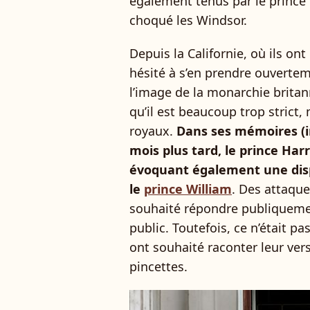
également tenus par le prince
choqué les Windsor.
Depuis la Californie, où ils on
hésité à s’en prendre ouverte
l’image de la monarchie britan
qu’il est beaucoup trop strict,
royaux.
Dans ses mémoires (i
mois plus tard, le prince Har
évoquant également une disp
le
prince William
. Des attaque
souhaité répondre publiquemen
public. Toutefois, ce n’était pa
ont souhaité raconter leur ver
pincettes.