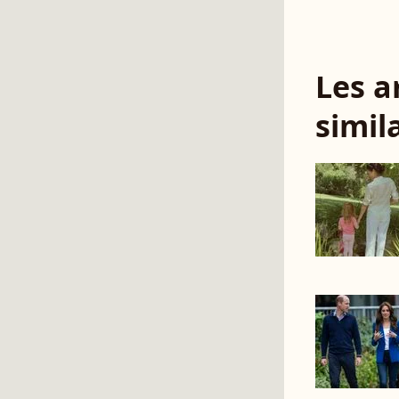
Les a
simil