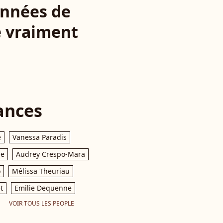
années de
e vraiment
ances
e
Vanessa Paradis
le
Audrey Crespo-Mara
o
Mélissa Theuriau
t
Emilie Dequenne
VOIR TOUS LES PEOPLE