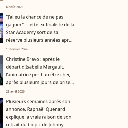
impliquant plusieurs
6 août 2026
personnalités
"J’ai eu la chance de ne pas
gagner" : cette ex-finaliste de la
Star Academy sort de sa
réserve plusieurs années après
sa participation
10 février 2026
Christine Bravo : après le
départ d’Isabelle Mergault,
l’animatrice perd un être cher,
après plusieurs jours de prise
en charge
28 avril 2026
Plusieurs semaines après son
annonce, Raphaël Quenard
explique la vraie raison de son
retrait du biopic de Johnny