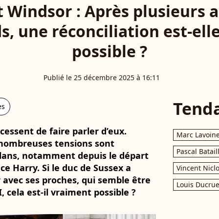
t Windsor : Après plusieurs 
s, une réconciliation est-ell
possible ?
Publié le 25 décembre 2025 à 16:11
Tend
es
cessent de faire parler d’eux.
Marc Lavoin
 nombreuses tensions sont
Pascal Batail
clans, notamment depuis le départ
e Harry. Si le duc de Sussex a
Vincent Nicl
 avec ses proches, qui semble être
Louis Ducrue
I, cela est-il vraiment possible ?