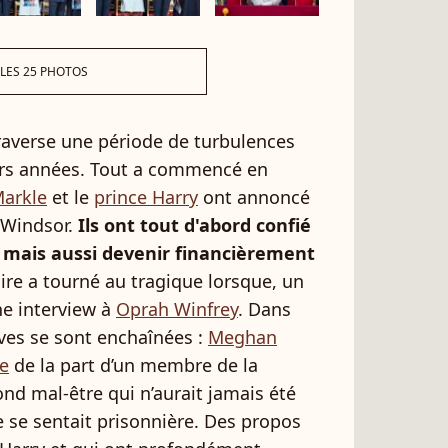
 LES 25 PHOTOS
traverse une période de turbulences
urs années. Tout a commencé en
arkle
et le
prince Harry
ont annoncé
s Windsor.
Ils ont tout d'abord confié
if mais aussi devenir financièrement
faire a tourné au tragique lorsque, un
ne interview à
Oprah Winfrey
. Dans
sives se sont enchaînées :
Meghan
e
de la part d’un membre de la
ond mal-être qui n’aurait jamais été
le se sentait prisonnière. Des propos