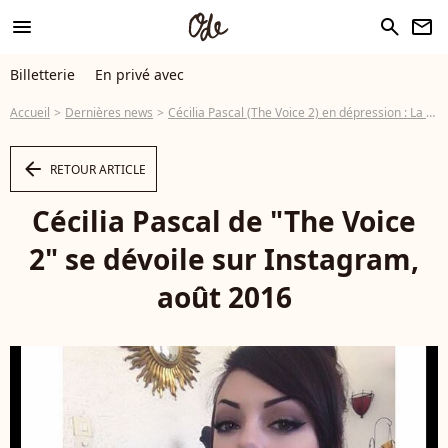
menu
search
newsletter
Billetterie
En privé avec
Accueil
Dernières news
Cécilia Pascal (The Voice 2) en dépression : La chanteuse internée
arrow_left
RETOUR ARTICLE
Cécilia Pascal de "The Voice
2" se dévoile sur Instagram,
août 2016