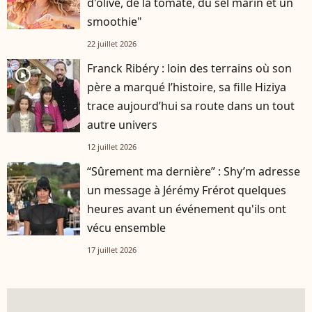
d'olive, de la tomate, du sel marin et un
smoothie"
22 juillet 2026
Franck Ribéry : loin des terrains où son
player2
père a marqué l’histoire, sa fille Hiziya
trace aujourd’hui sa route dans un tout
autre univers
12 juillet 2026
“Sûrement ma dernière” : Shy’m adresse
un message à Jérémy Frérot quelques
heures avant un événement qu'ils ont
vécu ensemble
17 juillet 2026