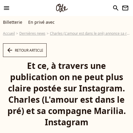
menu
search
newsletter
Billetterie
En privé avec
Accueil
Dernières news
Charles (L'amour est dans le pré) annonce sa rupture avec Marilia par une publication très directe
arrow_left
RETOUR ARTICLE
Et ce, à travers une
publication on ne peut plus
claire postée sur Instagram.
Charles (L'amour est dans le
pré) et sa compagne Marilia.
Instagram