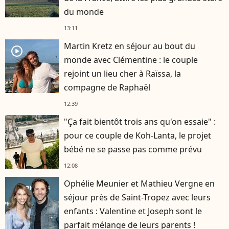
du monde
13:11
Martin Kretz en séjour au bout du
player2
monde avec Clémentine : le couple
rejoint un lieu cher à Raïssa, la
compagne de Raphaël
12:39
"Ça fait bientôt trois ans qu'on essaie" :
pour ce couple de Koh-Lanta, le projet
bébé ne se passe pas comme prévu
12:08
Ophélie Meunier et Mathieu Vergne en
séjour près de Saint-Tropez avec leurs
enfants : Valentine et Joseph sont le
parfait mélange de leurs parents !