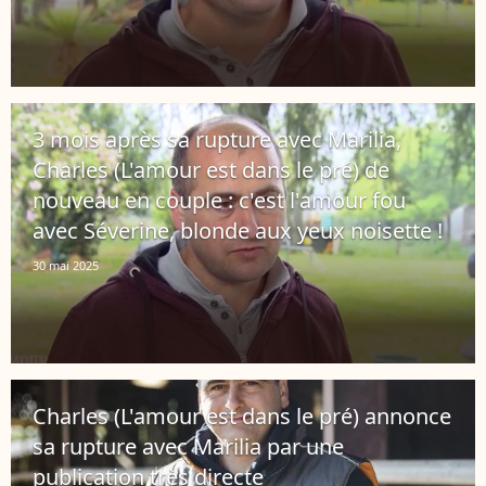
3 mois après sa rupture avec Marilia,
Charles (L'amour est dans le pré) de
nouveau en couple : c'est l'amour fou
avec Séverine, blonde aux yeux noisette !
30 mai 2025
Charles (L'amour est dans le pré) annonce
sa rupture avec Marilia par une
publication très directe