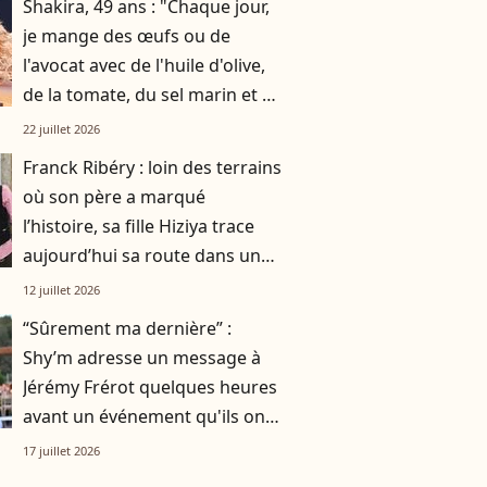
Shakira, 49 ans : "Chaque jour,
je mange des œufs ou de
l'avocat avec de l'huile d'olive,
de la tomate, du sel marin et un
smoothie"
22 juillet 2026
Franck Ribéry : loin des terrains
où son père a marqué
l’histoire, sa fille Hiziya trace
aujourd’hui sa route dans un
tout autre univers
12 juillet 2026
“Sûrement ma dernière” :
Shy’m adresse un message à
Jérémy Frérot quelques heures
avant un événement qu'ils ont
vécu ensemble
17 juillet 2026