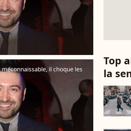
Top a
 méconnaissable, il choque les
la se