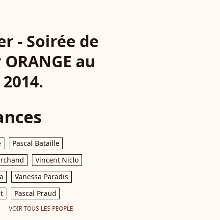
r - Soirée de
ar ORANGE au
 2014.
ances
e
Pascal Bataille
archand
Vincent Niclo
a
Vanessa Paradis
t
Pascal Praud
VOIR TOUS LES PEOPLE