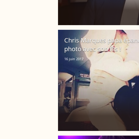
Chris Marques papa épanou
photo avec son fils !
16 juin 2017