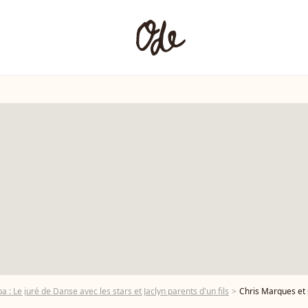
 : Le juré de Danse avec les stars et Jaclyn parents d'un fils
Chris Marques et sa fiancée Jaclyn Spencer -