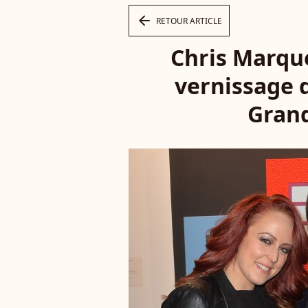
arrow_left
RETOUR ARTICLE
Chris Marque
vernissage 
Grand