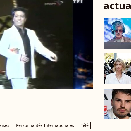
actua
player2
aises
Personnalités Internationales
Télé