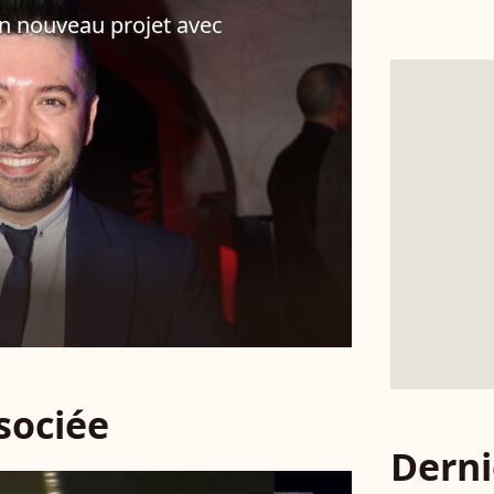
n nouveau projet avec
ssociée
Derni