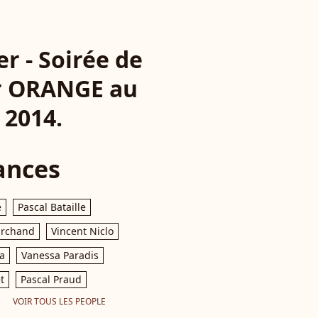
r - Soirée de
ar ORANGE au
 2014.
ances
e
Pascal Bataille
archand
Vincent Niclo
a
Vanessa Paradis
t
Pascal Praud
VOIR TOUS LES PEOPLE