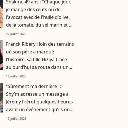
Shakira, 49 ans : "Chaque jour,
je mange des œufs ou de
l'avocat avec de l'huile d'olive,
de la tomate, du sel marin et un
smoothie"
22 juillet 2026
Franck Ribéry : loin des terrains
où son père a marqué
l’histoire, sa fille Hiziya trace
aujourd’hui sa route dans un
tout autre univers
12 juillet 2026
“Sûrement ma dernière” :
Shy’m adresse un message à
Jérémy Frérot quelques heures
avant un événement qu'ils ont
vécu ensemble
17 juillet 2026