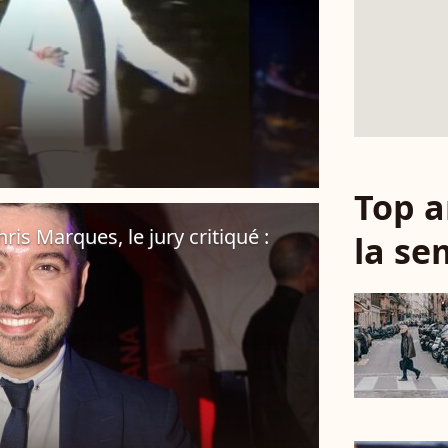
Top a
ris Marques, le jury critiqué :
la se