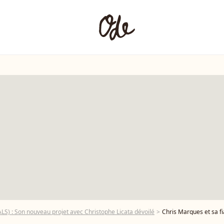
S) : Son nouveau projet avec Christophe Licata dévoilé
Chris Marques et sa fiancée Jaclyn Spencer - Soirée