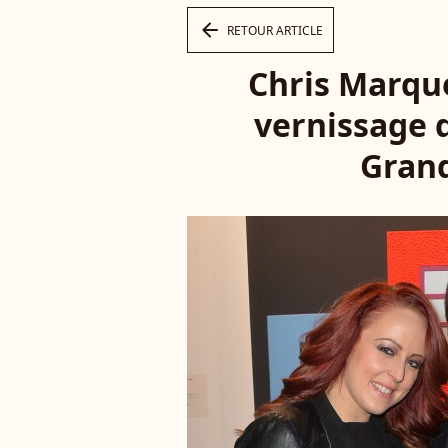
arrow_left
RETOUR ARTICLE
Chris Marque
vernissage 
Grand