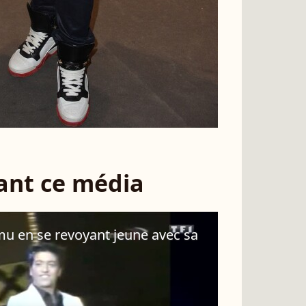
sant ce média
mu en se revoyant jeune avec sa