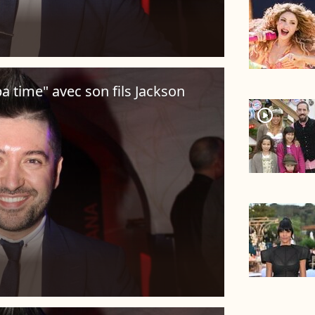
a time" avec son fils Jackson
player2