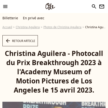
menu
search
newsletter
Billetterie
En privé avec
Accueil
Christina Aguilera
Photos de Christina Aguilera
Christina Aguilera - Photocall du Prix Breakthrough 2023 à l'Academy Museum of Motion Pictures de Los Angeles le 15 avril 2023. - Photo
arrow_left
RETOUR ARTICLE
Christina Aguilera - Photocall
du Prix Breakthrough 2023 à
l'Academy Museum of
Motion Pictures de Los
Angeles le 15 avril 2023.