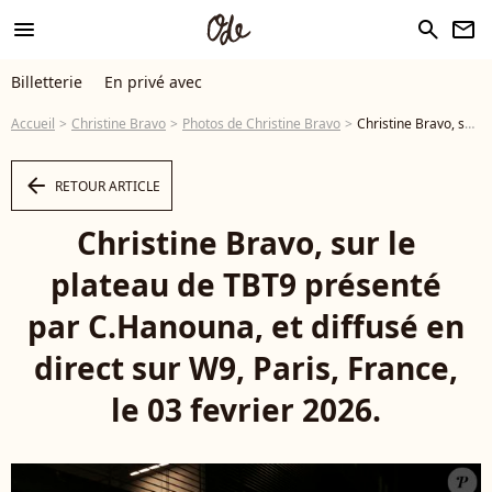
menu
search
newsletter
Billetterie
En privé avec
Accueil
Christine Bravo
Photos de Christine Bravo
Christine Bravo, sur le plateau de TBT9 présenté par C.Hanouna, et diffusé en direct sur W9, Paris, France, le 03 fevrier 2026. © Jack Tribeca / Bestimage - Photo
arrow_left
RETOUR ARTICLE
Christine Bravo, sur le
plateau de TBT9 présenté
par C.Hanouna, et diffusé en
direct sur W9, Paris, France,
le 03 fevrier 2026.