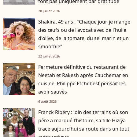
font pas uniquement par gratitude
20 juillet 2026
Shakira, 49 ans : "Chaque jour, je mange
des œufs ou de l'avocat avec de l'huile
d'olive, de la tomate, du sel marin et un
smoothie"
22 juillet 2026
Fermeture définitive du restaurant de
Neetah et Rakesh après Cauchemar en
cuisine, Philippe Etchebest pensait les
avoir sauvés
6 août 2026
Franck Ribéry : loin des terrains où son
player2
père a marqué l’histoire, sa fille Hiziya
trace aujourd’hui sa route dans un tout
autre univers