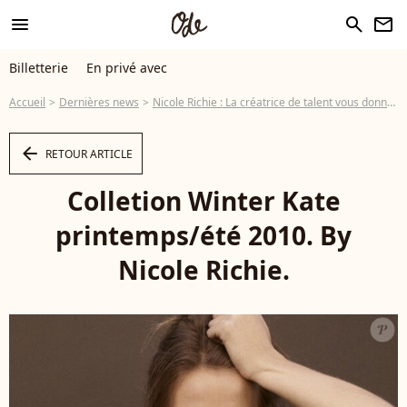
menu
search
newsletter
Billetterie
En privé avec
Accueil
Dernières news
Nicole Richie : La créatrice de talent vous donne rendez-vous... à Paris !
arrow_left
RETOUR ARTICLE
Colletion Winter Kate
printemps/été 2010. By
Nicole Richie.