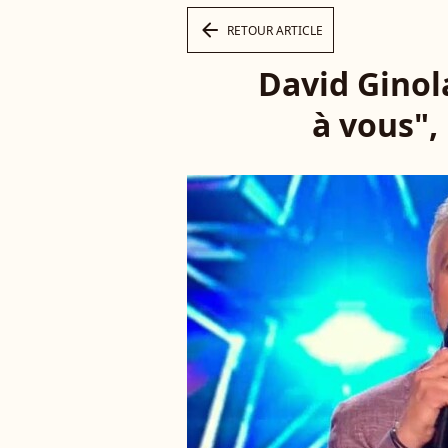
arrow_left
RETOUR ARTICLE
David Ginola
à vous",