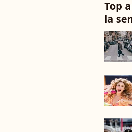
Top a
la se