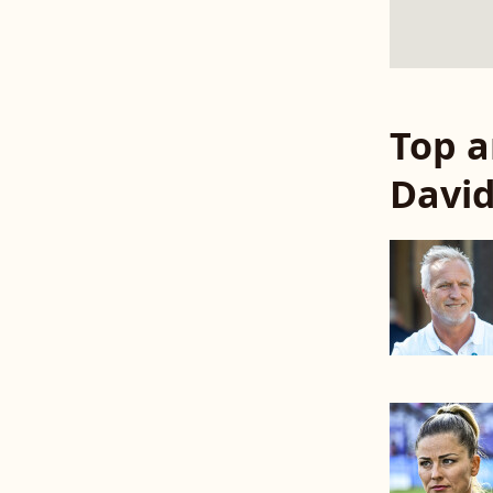
Top a
David