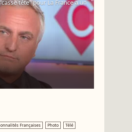
 "casse-tête" pour La France a un
onnalités Françaises
Photo
Télé