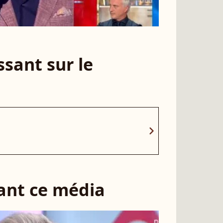
sant sur le
chevron_right
sant ce média