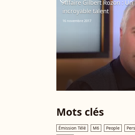
Affaire Gilbert Rozon : Un
incroyable talent
16 novembre 2017
Mots clés
Émission Télé
M6
People
Pers