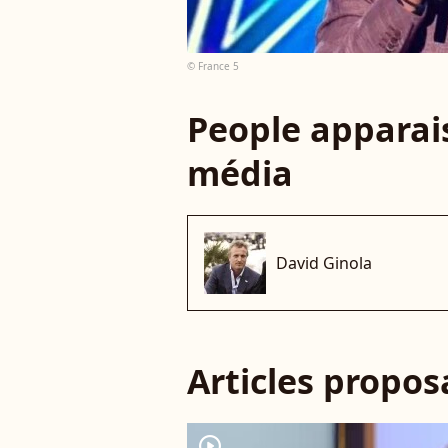
© France 5
People apparais
média
David Ginola
Articles propo
player2