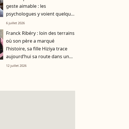
geste aimable : les
psychologues y voient quelque
chose de bien plus profond.
6 juillet 2026
Franck Ribéry : loin des terrains
où son père a marqué
l’histoire, sa fille Hiziya trace
aujourd’hui sa route dans un
tout autre univers
12 juillet 2026