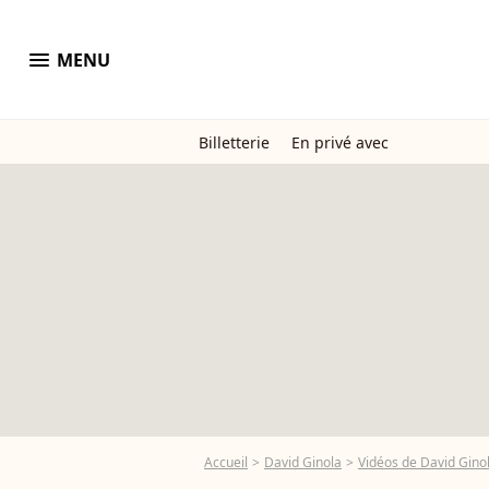
menu
MENU
Billetterie
En privé avec
Accueil
David Ginola
Vidéos de David Gino