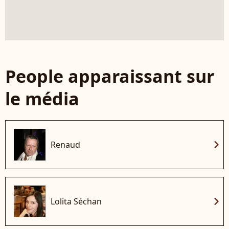
People apparaissant sur
le média
chevron_right
Renaud
chevron_right
Lolita Séchan