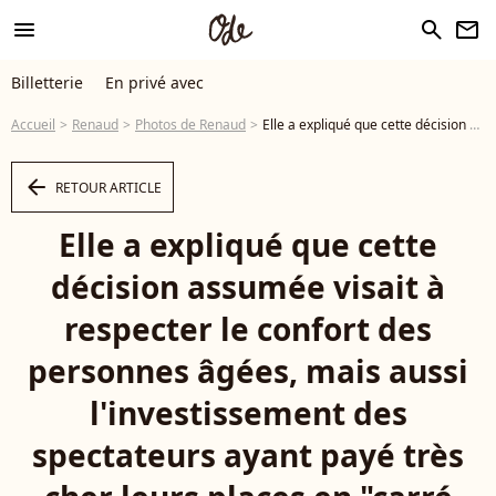
menu
search
newsletter
Billetterie
En privé avec
Accueil
Renaud
Photos de Renaud
Elle a expliqué que cette décision assumée visait à respecter le confort des personnes âgées, mais aussi l'investissement des spectateurs ayant payé très cher leurs places en "carré or". Exclusif - Le chanteur Renaud (Séchan) en dédicace à l'occasion de la sortie de "Renaud le livre" signé Erwan L'Eléouet et préfacé par sa fille Lolita Séchan, à la Libraire bordelaise Les 400 Coups de P.Poutou à Bordeaux, France, le 28 mars 2026. © Fabien Cottereau/Bestimage - Photo
arrow_left
RETOUR ARTICLE
Elle a expliqué que cette
décision assumée visait à
respecter le confort des
personnes âgées, mais aussi
l'investissement des
spectateurs ayant payé très