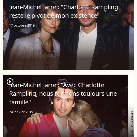
Jean-Michel Jarre : "Charlotte Rampling
reste le pivot de mon existence"
17 octobre 2019
player2
Jean-Michel Jarre : "Avec Charlotte
Rampling, nous formons toujours une
famille"
24 janvier 2019