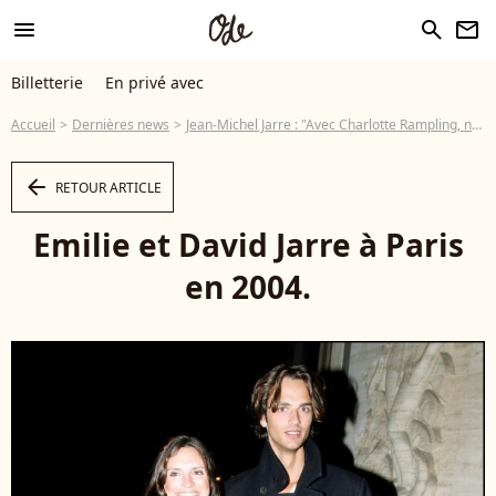
menu
search
newsletter
Billetterie
En privé avec
Accueil
Dernières news
Jean-Michel Jarre : "Avec Charlotte Rampling, nous formons toujours une famille"
arrow_left
RETOUR ARTICLE
Emilie et David Jarre à Paris
en 2004.