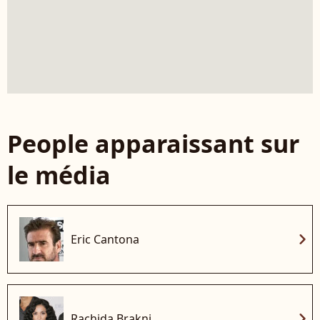
People apparaissant sur
le média
chevron_right
Eric Cantona
chevron_right
Rachida Brakni