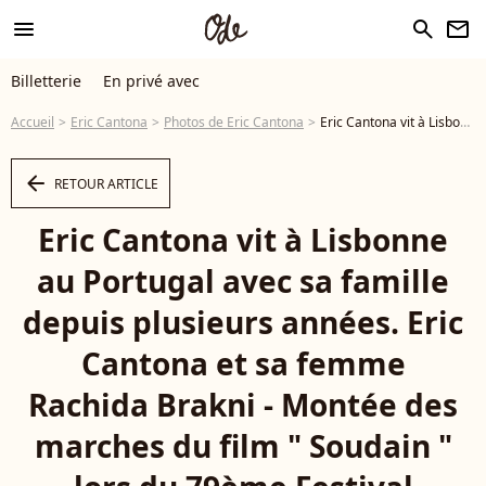
menu
search
newsletter
Billetterie
En privé avec
Accueil
Eric Cantona
Photos de Eric Cantona
Eric Cantona vit à Lisbonne au Portugal avec sa famille depuis plusieurs années. Eric Cantona et sa femme Rachida Brakni - Montée des marches du film " Soudain " lors du 79ème Festival International du Film de Cannes, le 15 mai 2026. © Jacovides-Moreau / Bestimage - Photo
arrow_left
RETOUR ARTICLE
Eric Cantona vit à Lisbonne
au Portugal avec sa famille
depuis plusieurs années. Eric
Cantona et sa femme
Rachida Brakni - Montée des
marches du film " Soudain "