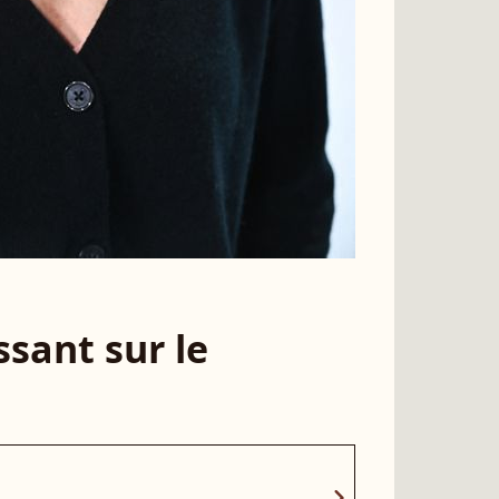
sant sur le
chevron_right