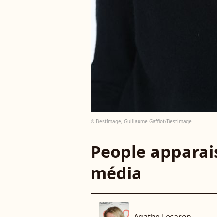
© BestImage, Guillaume Gaffiot/Bestimage
People apparais
média
Agathe Lecaron