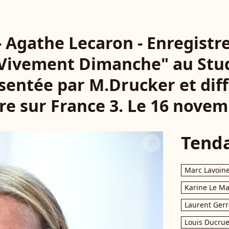
 - Agathe Lecaron - Enregist
"Vivement Dimanche" au Stud
ésentée par M.Drucker et diff
e sur France 3. Le 16 novem
Tend
Marc Lavoin
Karine Le M
Laurent Gerr
Louis Ducrue