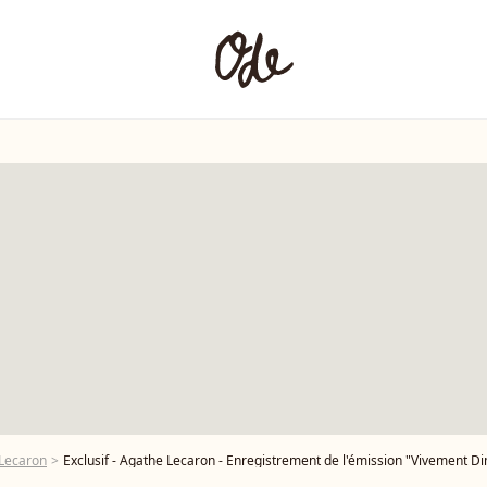
 Lecaron
Exclusif - Agathe Lecaron - Enregistrement de l'émission "Vivement Dimanche" au Studio Gabriel à Paris, présentée par M.Drucker et diffusé