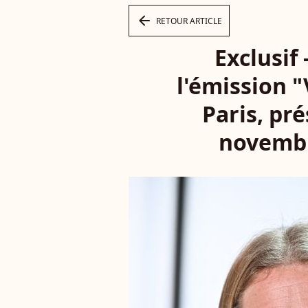
arrow_left
RETOUR ARTICLE
Exclusif
l'émission 
Paris, pr
novembr