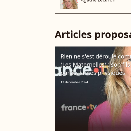
Articles propo
Rien ne s'est déroulé co
(Les Maternelles) : son fil
particularités physiques
13 décembre 2024