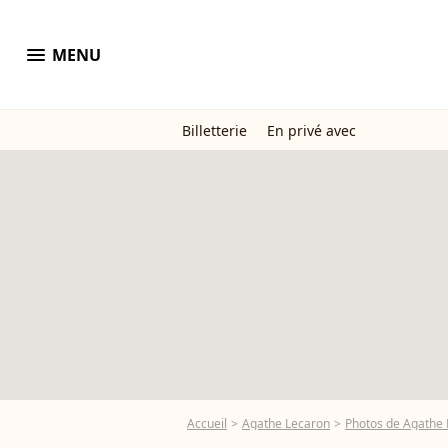
menu
MENU
Billetterie
En privé avec
Accueil
Agathe Lecaron
Photos de Agathe