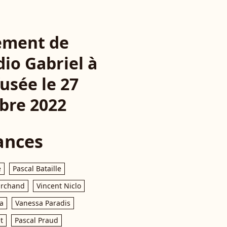
rement de
io Gabriel à
usée le 27
bre 2022
ances
e
Pascal Bataille
archand
Vincent Niclo
a
Vanessa Paradis
t
Pascal Praud