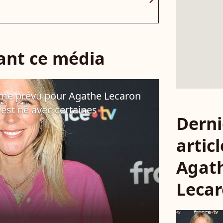
sant ce média
mme prévu pour Agathe Lecaron
s est né avec certaines
Derni
articl
Agat
Leca