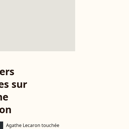
ers
es sur
he
ron
Agathe Lecaron touchée