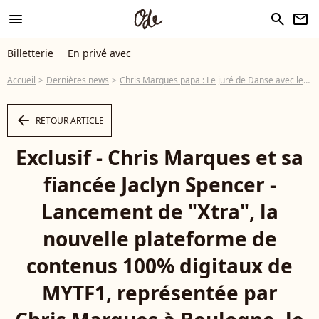
menu
search
newsletter
Billetterie
En privé avec
Accueil
Dernières news
Chris Marques papa : Le juré de Danse avec les stars et Jaclyn parents d'un fils
arrow_left
RETOUR ARTICLE
Exclusif - Chris Marques et sa
fiancée Jaclyn Spencer -
Lancement de "Xtra", la
nouvelle plateforme de
contenus 100% digitaux de
MYTF1, représentée par