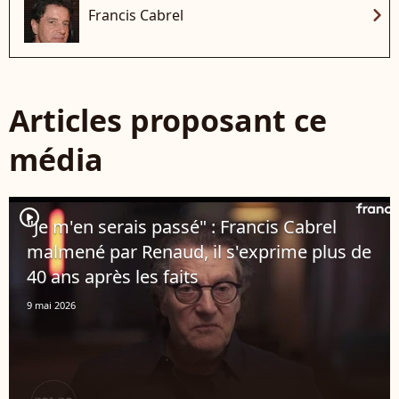
chevron_right
Francis Cabrel
Articles proposant ce
média
player2
"Je m'en serais passé" : Francis Cabrel
malmené par Renaud, il s'exprime plus de
40 ans après les faits
9 mai 2026