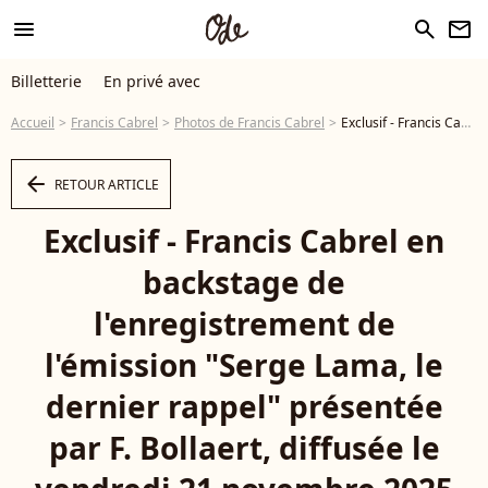
menu
search
newsletter
Billetterie
En privé avec
Accueil
Francis Cabrel
Photos de Francis Cabrel
Exclusif - Francis Cabrel en backstage de l'enregistrement de l'émission "Serge Lama, le dernier rappel" présentée par F. Bollaert, diffusée le vendredi 21 novembre 2025 sur France 3 à 21h10, au théâtre Marigny à Paris, France, le 29 avril 2025. © Clovis-Moreau/Bestimage - Photo
arrow_left
RETOUR ARTICLE
Exclusif - Francis Cabrel en
backstage de
l'enregistrement de
l'émission "Serge Lama, le
dernier rappel" présentée
par F. Bollaert, diffusée le