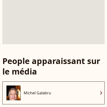
People apparaissant sur
le média
chevron_right
Michel Galabru