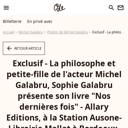
menu
search
newsletter
Billetterie
En privé avec
Accueil
Michel Galabru
Photos de Michel Galabru
Exclusif - La philosophe et petite-fille de l'acteur Michel Galabru, Sophie Galabru présente son livre "Nos dernières fois" - Allary Editions, à la Station Ausone-Librairie Mollat à Bordeaux, le 14 mars 2025. © Jean-Marc Lhomer/Bestimage - Photo
arrow_left
RETOUR ARTICLE
Exclusif - La philosophe et
petite-fille de l'acteur Michel
Galabru, Sophie Galabru
présente son livre "Nos
dernières fois" - Allary
Editions, à la Station Ausone-