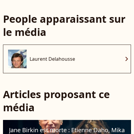
People apparaissant sur
le média
chevron_right
Laurent Delahousse
Articles proposant ce
média
Jane Birkin est morte : Etienne Daho, Mika