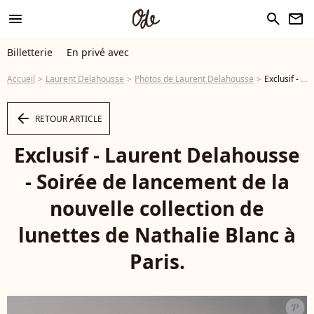
menu
search
newsletter
Billetterie
En privé avec
Accueil
Laurent Delahousse
Photos de Laurent Delahousse
Exclusif - Laurent Delahousse - Soirée de lancement de la nouvelle collection de lunettes de Nathalie Blanc à Paris. © Marc Ausset-Lacroix/Bestimage - Photo
arrow_left
RETOUR ARTICLE
Exclusif - Laurent Delahousse
- Soirée de lancement de la
nouvelle collection de
lunettes de Nathalie Blanc à
Paris.