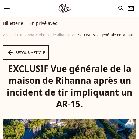
menu
search
newsletter
Billetterie
En privé avec
Accueil
Rihanna
Photos de Rihanna
EXCLUSIF Vue générale de la maison de Rihanna après un incident de tir impliquant un AR-15. ©BestImage - Photo
arrow_left
RETOUR ARTICLE
EXCLUSIF Vue générale de la
maison de Rihanna après un
incident de tir impliquant un
AR-15.