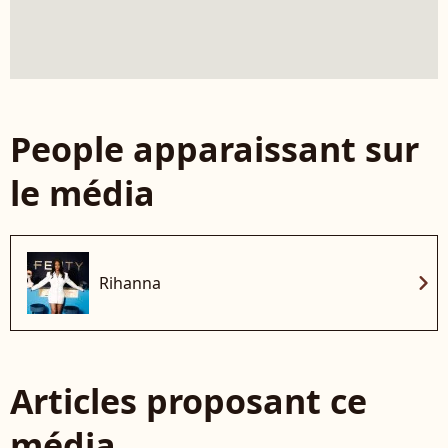
People apparaissant sur
le média
chevron_right
Rihanna
Articles proposant ce
média